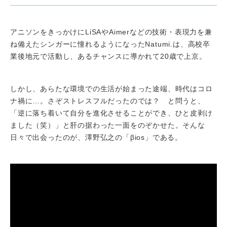
アニソンをきっかけにLiSAやAimerなどの技術・表現力を兼
ね備えたシンガーに憧れるようになったNatumi.は、高校卒
業後地元で活動し、あるチャンスに導かれて20歳で上京。
しかし、あらたな環境での生活が始まった途端、時代はコロ
ナ禍に…。さぞストレスフルだったのでは？ と問うと、
「逆に落ち着いて自分を進化させることができ、ひと皮剥け
ました（笑）」と肝の据わった一面をのぞかせた。そんな
日々で出会ったのが、澤野弘之の「βios」である。