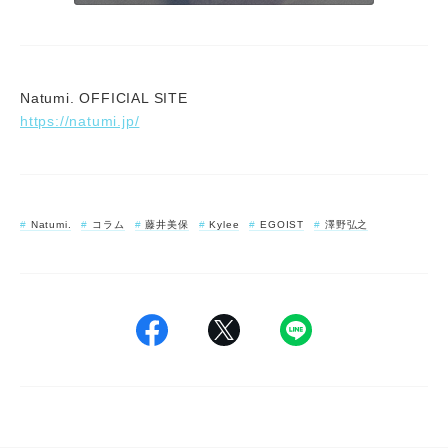
Natumi. OFFICIAL SITE
https://natumi.jp/
Natumi.
コラム
藤井美保
Kylee
EGOIST
澤野弘之