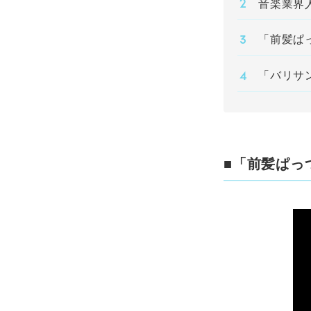
音楽業界
「前髪ぱ
「バリサ
■「前髪ぱっ