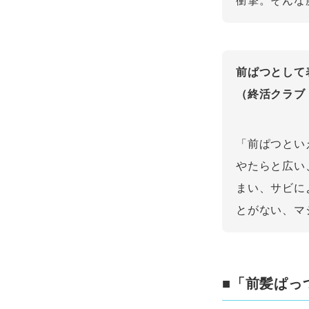
衝撃。そんな
前ぱつとして
（終活クラブ V
「前ぱつとい
やたらと広い
まい、サビに
とがない、マ
■「前髪ぱっ