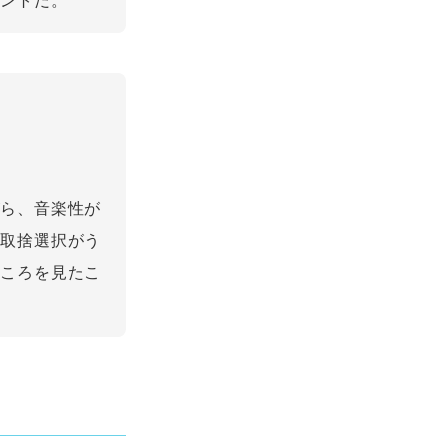
イントだ。
がら、音楽性が
て取捨選択がう
ところを見たこ