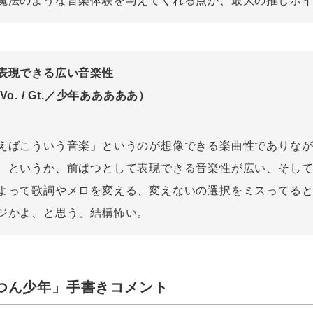
魔法のような音楽体験を与えてくれる点が、最大の推しポ
表現できる広い音楽性
o. / Gt.／少年あああああ）
えばこういう音楽」というのが想像できる楽曲性でありな
、というか、前ぱつとして表現できる音楽性が広い、そし
よって歌詞やメロを変える、変えないの選択をミスってる
ジかよ、と思う、結構怖い。
つん少年」手書きコメント