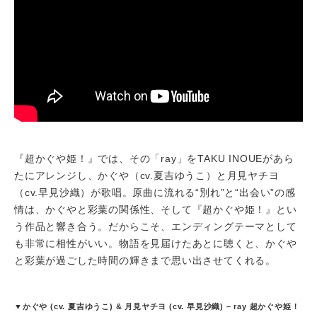
『超かぐや姫！』では、その「ray」をTAKU INOUEがあら
たにアレンジし、かぐや（cv.夏吉ゆうこ）と月見ヤチヨ
（cv.早見沙織）が歌唱。原曲に流れる“別れ”と“出会い”の感
情は、かぐやと彩葉の関係性、そして『超かぐや姫！』とい
う作品と響き合う。だからこそ、エンディングテーマとして
も非常に相性がいい。物語を見届けたあとに聴くと、かぐや
と彩葉が過ごした時間の輝きまで思い出させてくれる。
▼かぐや (cv. 夏吉ゆうこ) & 月見ヤチヨ (cv. 早見沙織) – ray 超かぐや姫！