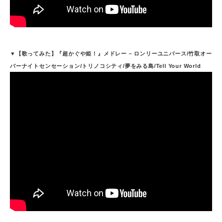
▼【歌ってみた】『超かぐや姫！』メドレー – ロンリーユニバース/竹取オー
バーナイトセンセーション/トリノコシティ/夢をみる島/Tell Your World