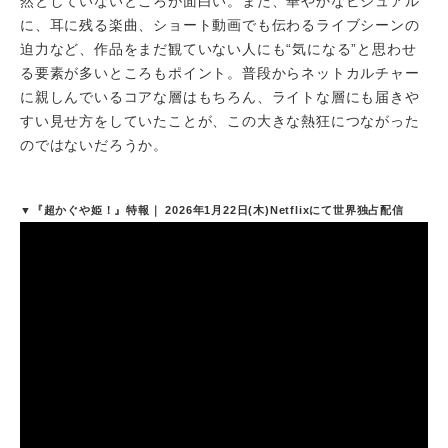
然としていないところが面白い。また、華やかなビジュアル
に、耳に残る楽曲、ショート動画でも伝わるライブシーンの
迫力など、作品をまだ観ていない人にも“気になる”と思わせ
る要素が多いところもポイント。普段からネットカルチャー
に親しんでいるコアな層はもちろん、ライトな層にも届きや
すい見せ方をしていたことが、この大きな熱狂につながった
のではないだろうか。
▼『超かぐや姫！』特報｜ 2026年1月22日(木)Netflixにて世界独占配信