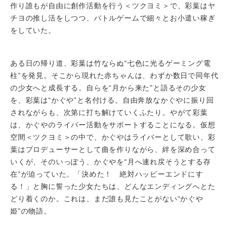
作り誰もが自由に創作活動を行う＜ツクヨミ＞で、彩葉はヤ
チヨの推し活をしつつ、バトルゲームで細々とお小遣い稼ぎ
をしていた。
ある日の帰り道、彩葉は竹ならぬ“七色に光るゲーミング電
柱”を発見。そこから現れた赤ちゃんは、わずか数日で同年代
の少女へと成長する。自らを“月から来た”と語るその少女
を、彩葉は“かぐや”と名付ける。自由奔放なかぐやに振り回
されながらも、次第に打ち解けていくふたり。やがて彩葉
は、かぐやのライバー活動をサポートすることになる。仮想
空間＜ツクヨミ＞の中で、かぐやはライバーとして歌い、彩
葉はプロデューサーとして曲を作りながら、絆を深め合って
いくが、そのいっぽう、かぐやを“月へ連れ戻そうとする存
在”が迫っていた。「決めた！ 絶対ハッピーエンドにす
る！」と胸に誓った少女たちは、どんなエンディングへとた
どり着くのか。これは、まだ誰も見たことがない“かぐや
姫”の物語。