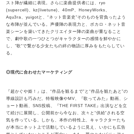
スト陣が繊細に表現。さらに楽曲提供者には、ryo
(supercell)、kz(livetune)、40mP、HoneyWorks、
Aqu3ra、yuigotと、“ネット音楽史”そのものを背負ったよう
な布陣が並んでいる。声優陣の表現力と、ボカロ・ネット音
楽シーンを築いてきたクリエイター陣の楽曲が重なること
で、劇中歌の一つひとつがキャラクターの感情を鮮やかに
し、”歌”で繋がる少女たちの絆の物語に厚みをもたらしてい
る。
◎現代に合わせたマーケティング
『超かぐや姫！』は、“作品を観るまで”と“作品を観たあと”の
導線設計も巧みだ。特報映像やMV、『歌ってみた』動画、シ
ョート動画、SNS投稿、『THE FIRST TAKE』出演などを立
て続けに展開し、公開前から今なお、次々と“供給”される空
気を作っている。しかも、本作の特性上、キャラクターたち
が本当にネット上で活動しているように見え、いかにも広告