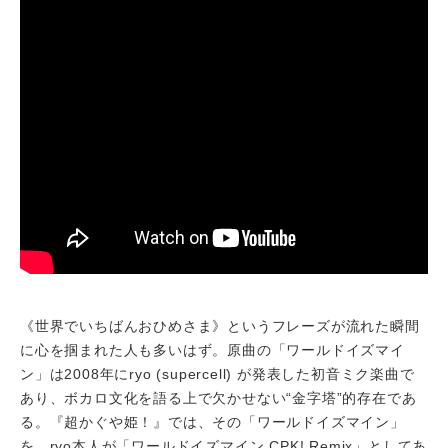
《世界でいちばんおひめさま》というフレーズが流れた瞬間
に心を掴まれた人も多いはず。原曲の「ワールドイズマイ
ン」は2008年にryo (supercell) が発表した初音ミク楽曲で
あり、ボカロ文化を語る上で欠かせない“金字塔”的存在であ
る。『超かぐや姫！』では、その「ワールドイズマイン」
を、ryo本人が「ワールドイズマイン CPK! Remix」としてあ