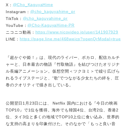
@Cho_KaguyaHime
X：
@cho_kaguyahime_pr
Instagram：
@cho_kaguyahime_pr
TikTok：
@Cho-KaguyaHime-PR
YouTube：
https://www.nicovideo.jp/user/141907929
ニコニコ動画：
https://page.line.me/468weicp?openQrModal=true
LINE：
『超かぐや姫！』は、現代のライバー、ボカロ、配信カルチ
ャーと、日本最古の物語『竹取物語』を結びつけたオリジナ
ル長編アニメーション。仮想空間＜ツクヨミ＞で繰り広げら
れるライブステージと、“歌”でつながる少女たちの絆を、圧
巻のクオリティで描き出している。
公開翌日1月23日には、 Netflix 国内における『今日の映画
TOP10』で1位を獲得。海外でも韓国4位、台湾2位、香港2
位、タイ3位と多くの地域でTOP10上位に食い込み、世界的
な支持の高まりを印象付けた。そのなかで「もっと良い音