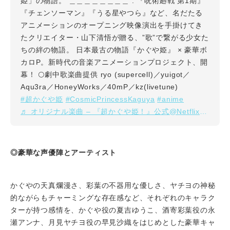
姫」の物語。 ＿＿＿＿＿＿＿＿ : 『呪術廻戦 第1期』
『チェンソーマン』『うる星やつら』など、名だたる
アニメーションのオープニング映像演出を手掛けてき
たクリエイター・山下清悟が贈る、”歌”で繋がる少女た
ちの絆の物語。 日本最古の物語『かぐや姫』 × 豪華ボ
カロP。新時代の音楽アニメーションプロジェクト、開
幕！ 🌕劇中歌楽曲提供 ryo (supercell)／yuigot／
Aqu3ra／HoneyWorks／40mP／kz(livetune)
#超かぐや姫
#CosmicPrincessKaguya
#anime
♬ オリジナル楽曲 – 『超かぐや姫！』公式@Netflix映画 – 『超かぐや姫！』公式
◎豪華な声優陣とアーティスト
かぐやの天真爛漫さ、彩葉の不器用な優しさ、ヤチヨの神秘
的ながらもチャーミングな存在感など、それぞれのキャラク
ターが持つ感情を、かぐや役の夏吉ゆうこ、酒寄彩葉役の永
瀬アンナ、月見ヤチヨ役の早見沙織をはじめとした豪華キャ