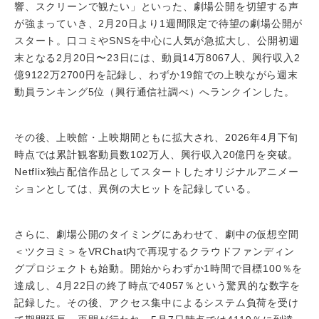
響、スクリーンで観たい」といった、劇場公開を切望する声
が強まっていき、2月20日より1週間限定で待望の劇場公開が
スタート。口コミやSNSを中心に人気が急拡大し、公開初週
末となる2月20日〜23日には、動員14万8067人、興行収入2
億9122万2700円を記録し、わずか19館での上映ながら週末
動員ランキング5位（興行通信社調べ）へランクインした。
その後、上映館・上映期間ともに拡大され、2026年4月下旬
時点では累計観客動員数102万人、興行収入20億円を突破。
Netflix独占配信作品としてスタートしたオリジナルアニメー
ションとしては、異例の大ヒットを記録している。
さらに、劇場公開のタイミングにあわせて、劇中の仮想空間
＜ツクヨミ＞をVRChat内で再現するクラウドファンディン
グプロジェクトも始動。開始からわずか1時間で目標100％を
達成し、4月22日の終了時点で4057％という驚異的な数字を
記録した。その後、アクセス集中によるシステム負荷を受け