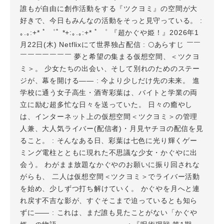
誰もが自由に創作活動をする『ツクヨミ』の空間が大
好きで、今日もみんなの活動をそっと見守っている。 :
｡.｡:+* ﾟ ゜ﾟ *+:｡.｡:+* ﾟ ゜ 『超かぐや姫！』2026年1
月22日(木) Netflixにて世界独占配信 : 🌕あらすじ ￣￣
￣￣￣￣￣￣￣ 夢と希望の集まる仮想空間、＜ツクヨ
ミ＞。 少女たちの出会い、そして別れのためのステー
ジが、幕を開ける—— : 今より少しだけ先の未来。 進
学校に通う女子高生・酒寄彩葉は、バイトと学業の両
立に励む超多忙な日々を送っていた。 日々の癒やし
は、インターネット上の仮想空間＜ツクヨミ＞の管理
人兼、大人気ライバー(配信者)・月見ヤチヨの配信を見
ること。 : そんなある日、彩葉は七色に光り輝くゲー
ミング電柱とともに現れた不思議な少女・かぐやに出
会う。 わがまま放題なかぐやのお願いに振り回されな
がらも、 二人は仮想空間＜ツクヨミ＞でライバー活動
を始め、少しずつ打ち解けていく。 かぐやを月へと連
れ戻す不吉な影が、すぐそこまで迫っているとも知ら
ずに—— : これは、まだ誰も見たことがない「かぐや