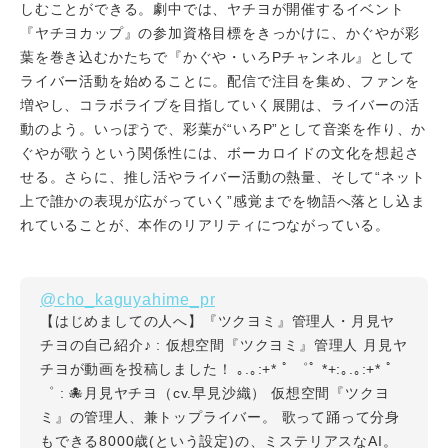
しむことができる。劇中では、ヤチヨが開催するイベント
『ヤチヨカップ』の参加資格目標をきっかけに、かぐやが彩
葉を巻き込むかたちで『かぐや・いろPチャンネル』として
ライバー活動を始めることに。配信で注目を集め、ファンを
増やし、コラボライブを目指していく展開は、ライバーの活
動のよう。いっぽうで、彩葉が“いろP”として音楽を作り、か
ぐやが歌うという関係性には、ボーカロイドの文化を想起さ
せる。さらに、推し活やライバー活動の熱量、そして“ネット
上で誰かの表現が広がっていく”感覚までを物語へ落とし込ま
れていることが、本作のリアリティにつながっている。
@cho_kaguyahime_pr
【はじめましての人へ】『ツクヨミ』管理人・月見ヤ
チヨの自己紹介♪ : 仮想空間『ツクヨミ』管理人 月見ヤ
チヨが動画を投稿しました！ ｡.｡:+* ﾟ ゜ﾟ *+:｡.｡:+* ﾟ
゜ : 🐙月見ヤチヨ（cv.早見沙織） 仮想空間『ツクヨ
ミ』の管理人、兼トップライバー。 歌って踊って分身
もできる8000歳(という設定)の、ミステリアスなAI。