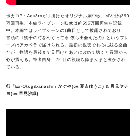
ボカロP・Aqu3raが手掛けたオリジナル劇中歌。MVは約390
万回再生、本編ライブシーン映像は約595万回再生を記録
中。本編ではライブシーンの1曲目として披露されており、
冒頭の《幾千の時をめぐって今 僕ら出会えたの》というフレ
ーズはアカペラで届けられる。最初の視聴でも心に残る楽曲
だが、物語を最後まで見届けたあとに改めて聴くと冒頭から
心が震える。筆者自身、2回目の視聴以降まんまと泣かされ
ている。
◎「Ex-Otogibanashi」かぐや(cv.夏吉ゆうこ) & 月見ヤチ
ヨ(cv.早見沙織)