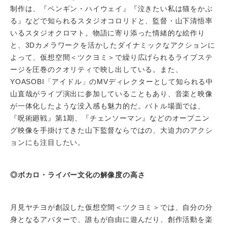
制作は、『ペンギン・ハイウェイ』『泣きたい私は猫をかぶ
る』などで知られるスタジオコロリドと、監督・山下清悟率
いるスタジオクロマト。物語に寄り添った情緒的な絵作り
と、3Dカメラワークを活かしたダイナミックなアクションに
よって、仮想空間＜ツクヨミ＞で繰り広げられるライブステ
ージを圧巻のクオリティで映し出している。また、
YOASOBI「アイドル」のMVディレクターとして知られる中
山直哉がライブ演出に参加していることもあり、音楽と映像
が一体化したような没入感も魅力的だ。バトル場面では、
『呪術廻戦』第1期、『チェンソーマン』などのオープニン
グ映像を手掛けてきた山下監督ならではの、大迫力のアクシ
ョンにも注目したい。
◎ボカロ・ライバー⽂化の解像度の高さ
月見ヤチヨが創設した仮想空間＜ツクヨミ＞では、自分の分
身となるアバターで、誰もが自由に遊んだり、創作活動を楽