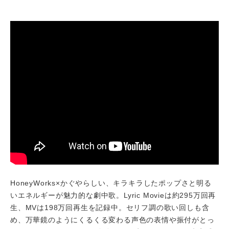
HoneyWorks×かぐやらしい、キラキラしたポップさと明る
いエネルギーが魅力的な劇中歌。Lyric Movieは約295万回再
生、MVは198万回再生を記録中。セリフ調の歌い回しも含
め、万華鏡のようにくるくる変わる声色の表情や振付がとっ