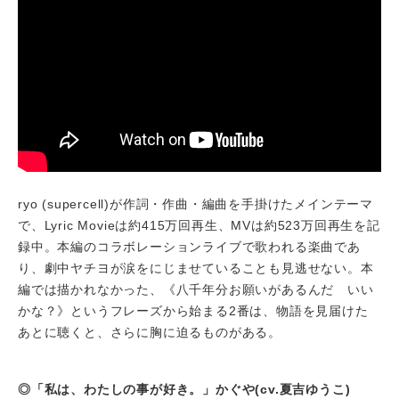
ryo (supercell)が作詞・作曲・編曲を手掛けたメインテーマ
で、Lyric Movieは約415万回再生、MVは約523万回再生を記
録中。本編のコラボレーションライブで歌われる楽曲であ
り、劇中ヤチヨが涙をにじませていることも見逃せない。本
編では描かれなかった、《八千年分お願いがあるんだ いい
かな？》というフレーズから始まる2番は、物語を見届けた
あとに聴くと、さらに胸に迫るものがある。
◎「私は、わたしの事が好き。」かぐや(cv.夏吉ゆうこ)