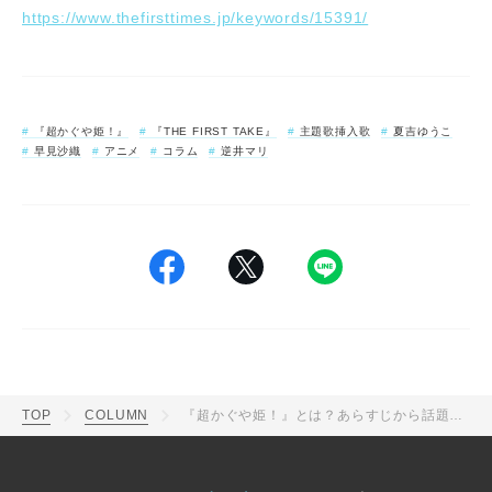
https://www.thefirsttimes.jp/keywords/15391/
『超かぐや姫！』
『THE FIRST TAKE』
主題歌挿入歌
夏吉ゆうこ
早見沙織
アニメ
コラム
逆井マリ
TOP
COLUMN
『超かぐや姫！』とは？あらすじから話題の楽曲解説まで映画館上映も大ヒットする人気の理由を徹底解説