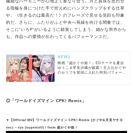
繊細なハーモニーが心地よく重なり合う。月と真珠を思わせ
る指輪を身につけた手で控えめにハンズクラップをする仕草
や、《生きるのは最高だ！》のフレーズで見せる笑顔も印象
的だ。さらに、ふたりがふと中央へ視線を向ける間奏では、
そこに“いろP”がいるように錯覚してしまう。細かな所作から
も、作品への愛情が伝わってくるパフォーマンスだ。
NEWS
映画『超かぐや姫！』EDテーマを夏吉
ゆうこ＆早見沙織が披露！主人公かぐや
のセリフを冒頭に入れた特別パフォーマ
ンス
◎「ワールドイズマイン CPK! Remix」
▼【Official MV】ワールドイズマイン CPK! Remix (かぐや&月見ヤチヨ
ver.) – ryo (supercell) / from 超かぐや姫！