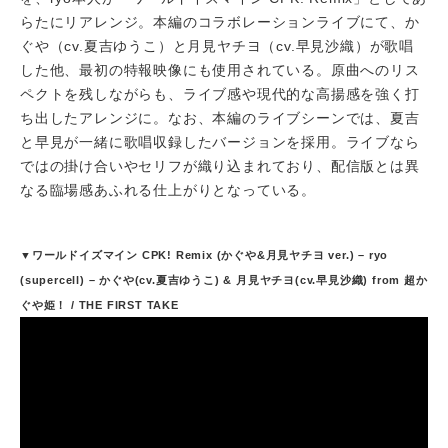
らたにリアレンジ。本編のコラボレーションライブにて、か
ぐや（cv.夏吉ゆうこ）と月見ヤチヨ（cv.早見沙織）が歌唱
した他、最初の特報映像にも使用されている。原曲へのリス
ペクトを残しながらも、ライブ感や現代的な高揚感を強く打
ち出したアレンジに。なお、本編のライブシーンでは、夏吉
と早見が一緒に歌唱収録したバージョンを採用。ライブなら
ではの掛け合いやセリフが織り込まれており、配信版とは異
なる臨場感あふれる仕上がりとなっている。
▼ワールドイズマイン CPK! Remix (かぐや&月見ヤチヨ ver.) – ryo
(supercell) – かぐや(cv.夏吉ゆうこ) & 月見ヤチヨ(cv.早見沙織) from 超か
ぐや姫！ / THE FIRST TAKE