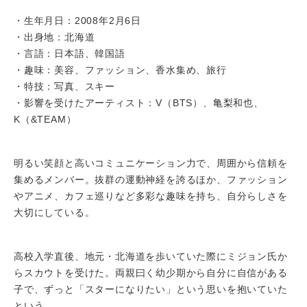
・生年月日：2008年2月6日
・出身地：北海道
・言語：日本語、韓国語
・趣味：美容、ファッション、香水集め、旅行
・特技：写真、スキー
・影響を受けたアーティスト：V（BTS）、亀梨和也、
K（&TEAM）
明るい笑顔と高いコミュニケーション力で、周囲から信頼を
集めるメンバー。抜群の運動神経を誇るほか、ファッション
やアニメ、カフェ巡りなど多彩な趣味を持ち、自分らしさを
大切にしている。
高校入学直後、地元・北海道を歩いていた際にミジョン氏か
らスカウトを受けた。両親曰く幼少期から自分に自信がある
子で、ずっと「スターになりたい」という思いを抱いていた
という。