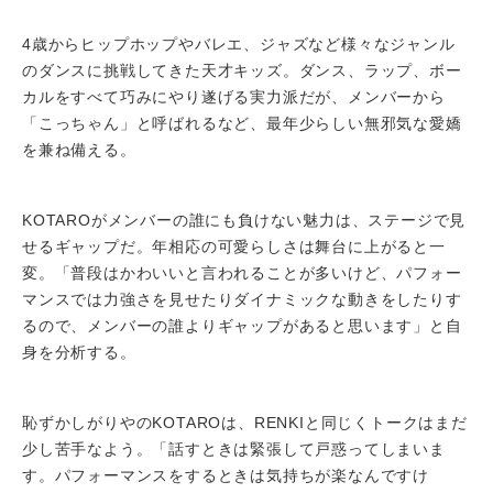
4歳からヒップホップやバレエ、ジャズなど様々なジャンル
のダンスに挑戦してきた天才キッズ。ダンス、ラップ、ボー
カルをすべて巧みにやり遂げる実力派だが、メンバーから
「こっちゃん」と呼ばれるなど、最年少らしい無邪気な愛嬌
を兼ね備える。
KOTAROがメンバーの誰にも負けない魅力は、ステージで見
せるギャップだ。年相応の可愛らしさは舞台に上がると一
変。「普段はかわいいと言われることが多いけど、パフォー
マンスでは力強さを見せたりダイナミックな動きをしたりす
るので、メンバーの誰よりギャップがあると思います」と自
身を分析する。
恥ずかしがりやのKOTAROは、RENKIと同じくトークはまだ
少し苦手なよう。「話すときは緊張して戸惑ってしまいま
す。パフォーマンスをするときは気持ちが楽なんですけ