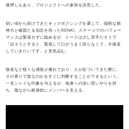
後押しもあり、プロジェクトへの参加を決意した。
幼い頃から続けてきたキックボクシングを通じて、強靭な精
神力と確固たる信念を培ったRENKI。ステージでのパフォー
マンスは緊張せずに臨めるが、トークは少し苦手だそうで
「話そうとすると、緊張して口がうまく回らなくて…今後直
していきたいです」と意気込む。
嗅覚など様々な感覚が優れており、人が近づいてきた際に、
その香りで誰なのかをすぐに判断することができるという。
一見シャイな印象を与えるが、他者への深い思いやりを持
ち、陰ながら献身的にメンバーを支える。