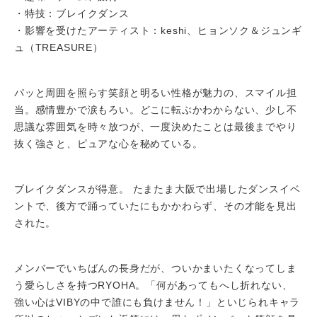
・特技：ブレイクダンス
・影響を受けたアーティスト：keshi、ヒョンソク＆ジュンギ
ュ（TREASURE）
パッと周囲を照らす笑顔と明るい性格が魅力の、スマイル担
当。感情豊かで涙もろい。どこに転ぶかわからない、少し不
思議な雰囲気を時々放つが、一度決めたことは最後までやり
抜く強さと、ピュアな心を秘めている。
ブレイクダンスが得意。 たまたま大阪で出場したダンスイベ
ントで、後方で踊っていたにもかかわらず、その才能を見出
された。
メンバーでいちばんの長身だが、ついかまいたくなってしま
う愛らしさを持つRYOHA。「何があってもへし折れない、
強い心はVIBYの中で誰にも負けません！」といじられキャラ