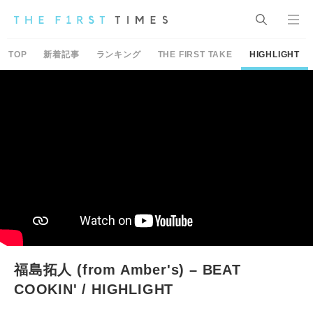
TOP
新着記事
ランキング
THE FIRST TAKE
HIGHLIGHT
福島拓人 (from Amber's) – BEAT
COOKIN' / HIGHLIGHT