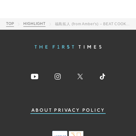
TOP
HIGHLIGHT
福島拓人 (from Amber's) – BEAT COOKIN' / HIGHLIGHT
ABOUT
PRIVACY POLICY