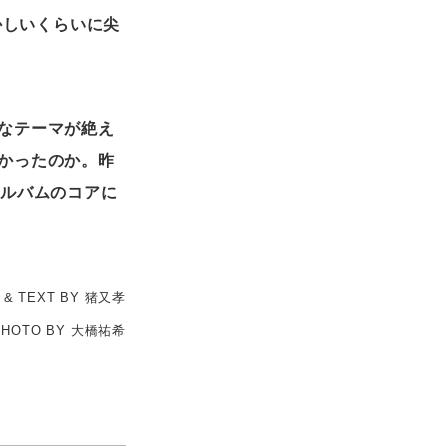
かしいくらいに尖
なテーマが絶え
かったのか。昨
アルバムのコアに
 & TEXT BY 猪又孝
PHOTO BY 大橋祐希