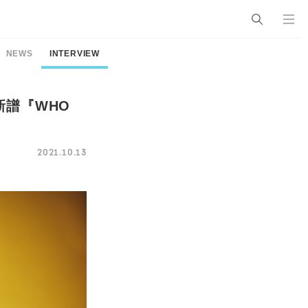
NEWS
INTERVIEW
新譜『WHO
2021.10.13