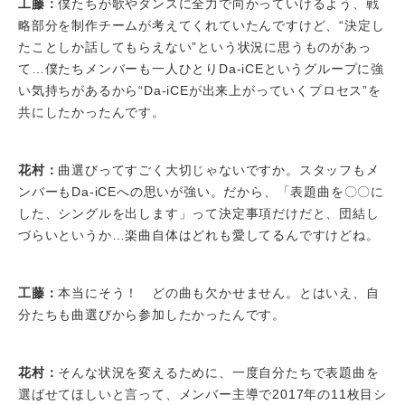
工藤：
僕たちが歌やダンスに全力で向かっていけるよう、戦
略部分を制作チームが考えてくれていたんですけど、“決定し
たことしか話してもらえない”という状況に思うものがあっ
て…僕たちメンバーも一人ひとりDa-iCEというグループに強
い気持ちがあるから“Da-iCEが出来上がっていくプロセス”を
共にしたかったんです。
花村：
曲選びってすごく大切じゃないですか。スタッフもメ
ンバーもDa-iCEへの思いが強い。だから、「表題曲を〇〇に
した、シングルを出します」って決定事項だけだと、団結し
づらいというか…楽曲自体はどれも愛してるんですけどね。
工藤：
本当にそう！ どの曲も欠かせません。とはいえ、自
分たちも曲選びから参加したかったんです。
花村：
そんな状況を変えるために、一度自分たちで表題曲を
選ばせてほしいと言って、メンバー主導で2017年の11枚目シ