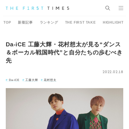
TOP
新着記事
ランキング
THE FIRST TAKE
HIGHLIGHT
Da-iCE 工藤大輝・花村想太が見る“ダンス
＆ボーカル戦国時代”と自分たちの歩むべき
先
2022.02.18
Da-iCE
工藤大輝
花村想太