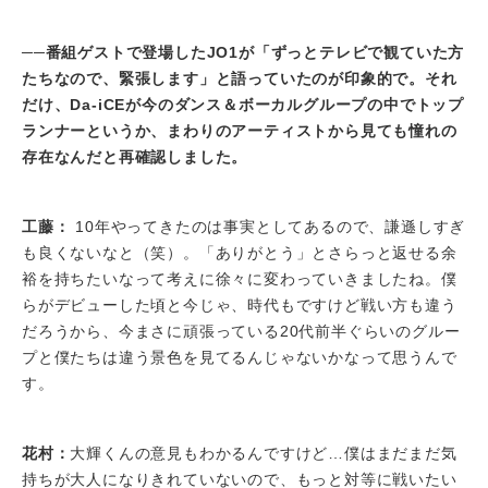
──番組ゲストで登場したJO1が「ずっとテレビで観ていた方
たちなので、緊張します」と語っていたのが印象的で。それ
だけ、Da-iCEが今のダンス＆ボーカルグループの中でトップ
ランナーというか、まわりのアーティストから見ても憧れの
存在なんだと再確認しました。
工藤：
10年やってきたのは事実としてあるので、謙遜しすぎ
も良くないなと（笑）。「ありがとう」とさらっと返せる余
裕を持ちたいなって考えに徐々に変わっていきましたね。僕
らがデビューした頃と今じゃ、時代もですけど戦い方も違う
だろうから、今まさに頑張っている20代前半ぐらいのグルー
プと僕たちは違う景色を見てるんじゃないかなって思うんで
す。
花村：
大輝くんの意見もわかるんですけど…僕はまだまだ気
持ちが大人になりきれていないので、もっと対等に戦いたい