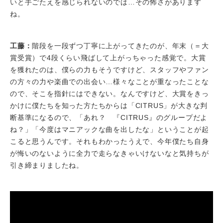
いと手ごたえを感じられないのでは…その怖さがあります
ね。
工藤：
階段を一段ずつ丁寧に上がってきたのが、年末（＝大
賞受賞）で4段くらい飛ばして上がっちゃった感覚で。大賞
を獲れたのは、僕らの力もそうですけど、スタッフやファン
の方々の力や楽曲での出会い…様々なことが重なったことな
ので、そこを指針にはできない。なんですけど、大賞をきっ
かけに僕たちを知った方たちからは「CITRUS」が大きな判
断基準になるので、「あれ？ 『CITRUS』のグループだよ
ね？」「今度はマニアックな曲を出したな」ということが起
こると思うんです。それもわかったうえで、今年僕たち自身
が悔いのないように全力で走らなきゃいけないなと気持ちが
引き締まりましたね。