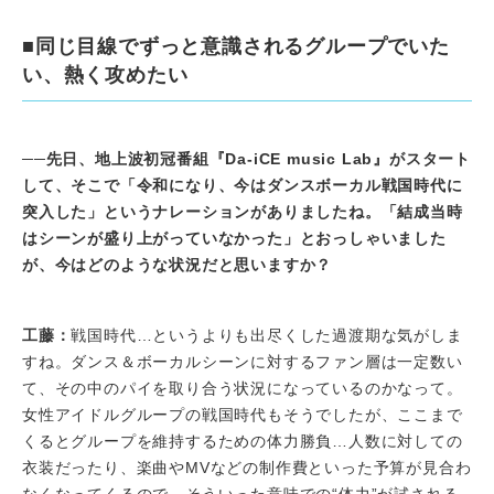
■同じ目線でずっと意識されるグループでいた
い、熱く攻めたい
──先日、地上波初冠番組『Da-iCE music Lab』がスタート
して、そこで「令和になり、今はダンスボーカル戦国時代に
突入した」というナレーションがありましたね。「結成当時
はシーンが盛り上がっていなかった」とおっしゃいました
が、今はどのような状況だと思いますか？
工藤：
戦国時代…というよりも出尽くした過渡期な気がしま
すね。ダンス＆ボーカルシーンに対するファン層は一定数い
て、その中のパイを取り合う状況になっているのかなって。
女性アイドルグループの戦国時代もそうでしたが、ここまで
くるとグループを維持するための体力勝負…人数に対しての
衣装だったり、楽曲やMVなどの制作費といった予算が見合わ
なくなってくるので、そういった意味での“体力”が試される