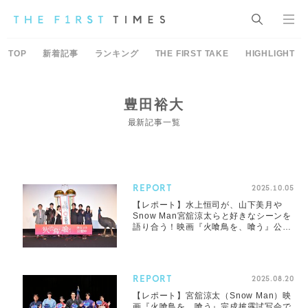
TOP
新着記事
ランキング
THE FIRST TAKE
HIGHLIGHT
豊田裕大
最新記事一覧
REPORT
2025.10.05
【レポート】水上恒司が、山下美月や
Snow Man宮舘涼太らと好きなシーンを
語り合う！映画『火喰鳥を、喰う』公開
記念舞台挨拶開催
REPORT
2025.08.20
【レポート】宮舘涼太（Snow Man）映
画『火喰鳥を、喰う』完成披露試写会で