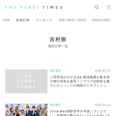
TOP
新着記事
ランキング
THE FIRST TAKE
HIGHLIGHT
吉村崇
最新記事一覧
NEWS
2025.07.27
二宮和也がのぞき込む菊池風磨＆驚き顔
の朝日奈央を激写！ノブコブ吉村崇も後
ろにひょっこりの焼肉ロケオフショット
公開
NEWS
2025.04.14
Snow Man阿部亮平や平成ノブシコブ
シ・吉村崇が報われない人たちを笑いで