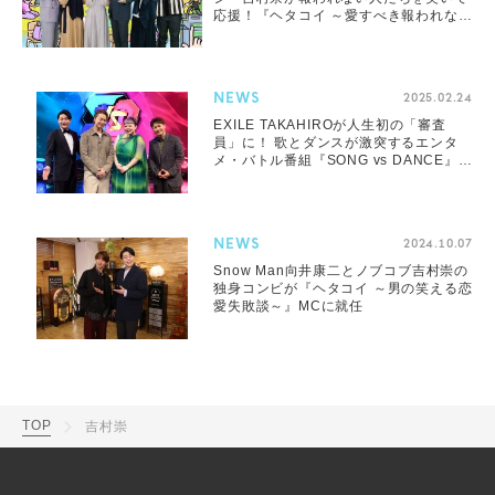
応援！『ヘタコイ ～愛すべき報われない
男たち～』放映
NEWS
2025.02.24
EXILE TAKAHIROが人生初の「審査
員」に！ 歌とダンスが激突するエンタ
メ・バトル番組『SONG vs DANCE』が
放送決定
NEWS
2024.10.07
Snow Man向井康二とノブコブ吉村崇の
独身コンビが『ヘタコイ ～男の笑える恋
愛失敗談～』MCに就任
TOP
吉村崇