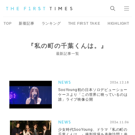
TOP
新着記事
ランキング
THE FIRST TAKE
HIGHLIGHT
『私の町の千葉くんは。』
最新記事一覧
NEWS
2024.12.18
SooYoung初の日本ソロデビューショー
ケースより「この世界に映っているのは
誰」ライブ映像公開
NEWS
2024.11.06
少女時代SooYoung、ドラマ『私の町の
千葉くんは。』撮影現場を表敬訪問！井