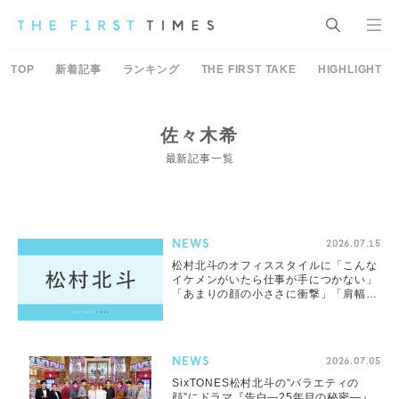
TOP
新着記事
ランキング
THE FIRST TAKE
HIGHLIGHT
佐々木希
最新記事一覧
NEWS
2026.07.15
松村北斗のオフィススタイルに「こんな
イケメンがいたら仕事が手につかない」
「あまりの顔の小ささに衝撃」「肩幅広
くてメロい」と反響！岡崎紗絵＆佐々木
希との“美男美女”3ショットが話題
NEWS
2026.07.05
SixTONES松村北斗の“バラエティの
顔”にドラマ『告白―25年目の秘密―』