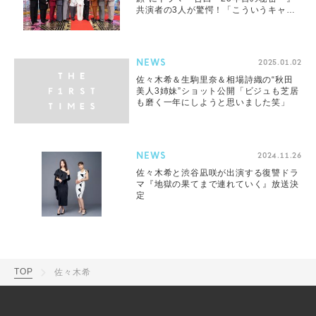
共演者の3人が驚愕！「こういうキャラ
なんだ…」
NEWS
2025.01.02
佐々木希＆生駒里奈＆相場詩織の“秋田
美人3姉妹”ショット公開「ビジュも芝居
も磨く一年にしようと思いました笑」
NEWS
2024.11.26
佐々木希と渋谷凪咲が出演する復讐ドラ
マ『地獄の果てまで連れていく』放送決
定
TOP
佐々木希