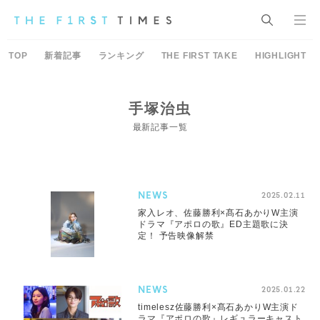
TOP
新着記事
ランキング
THE FIRST TAKE
HIGHLIGHT
手塚治虫
最新記事一覧
NEWS
2025.02.11
家入レオ、佐藤勝利×髙石あかりW主演
ドラマ『アポロの歌』ED主題歌に決
定！ 予告映像解禁
NEWS
2025.01.22
timelesz佐藤勝利×髙石あかりW主演ド
ラマ『アポロの歌』レギュラーキャスト