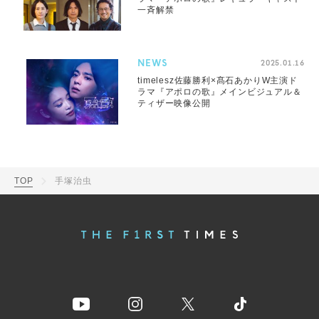
一斉解禁
NEWS
2025.01.16
timelesz佐藤勝利×髙石あかりW主演ド
ラマ『アポロの歌』メインビジュアル＆
ティザー映像公開
TOP
手塚治虫