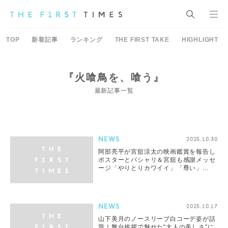
TOP
新着記事
ランキング
THE FIRST TAKE
HIGHLIGHT
『火喰鳥を、喰う』
最新記事一覧
NEWS
2025.10.30
阿部亮平が宮舘涼太の映画鑑賞を報告し
ポスターとパシャリ＆宮舘も感謝メッセ
ージ「やりとりカワイイ」「尊い」
「“舘”呼び好き」とファン歓喜
NEWS
2025.10.17
山下美月のノースリーブ白コーデ姿が話
題！舞台挨拶で魅せた“大人の美しさ”に