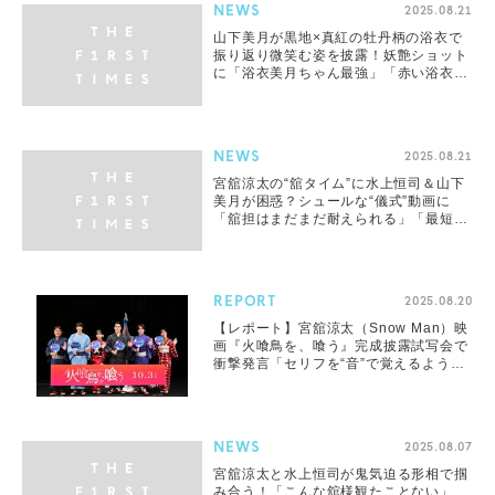
NEWS
2025.08.21
山下美月が黒地×真紅の牡丹柄の浴衣で
振り返り微笑む姿を披露！妖艶ショット
に「浴衣美月ちゃん最強」「赤い浴衣姿
にメロメロ」とファン絶賛
NEWS
2025.08.21
宮舘涼太の“舘タイム”に水上恒司＆山下
美月が困惑？シュールな“儀式”動画に
「舘担はまだまだ耐えられる」「最短じ
ゃない？笑」「舘様ワールド炸裂」の声
REPORT
2025.08.20
【レポート】宮舘涼太（Snow Man）映
画『火喰鳥を、喰う』完成披露試写会で
衝撃発言「セリフを“音”で覚えるように
した」
NEWS
2025.08.07
宮舘涼太と水上恒司が鬼気迫る形相で掴
み合う！「こんな舘様観たことない」