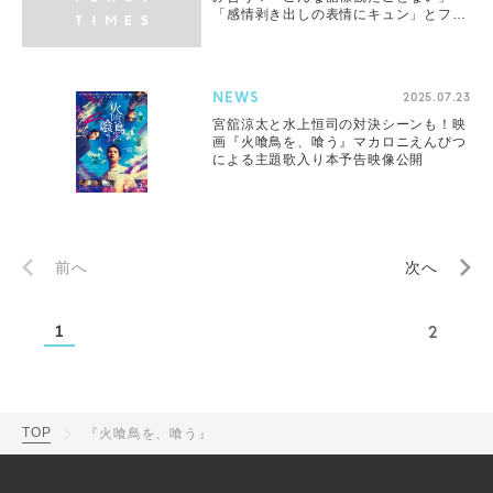
「感情剥き出しの表情にキュン」とファ
ン騒然
NEWS
2025.07.23
宮舘涼太と水上恒司の対決シーンも！映
画『火喰鳥を、喰う』マカロニえんぴつ
による主題歌入り本予告映像公開
前へ
次へ
1
2
TOP
『火喰鳥を、喰う』