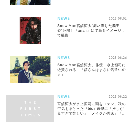
NEWS
2025.09.01
Snow Man宮舘涼太“舞い降りた覇王
姿”公開！『anan』にて鳥をイメージし
て撮影
NEWS
2025.08.26
Snow Man宮舘涼太、俳優・水上恒司に
絶賛される。「舘さんはまさに気遣いの
人」
NEWS
2025.08.22
宮舘涼太が水上恒司に頭をコテン。秋の
空気をまとった『bis』表紙に「推しが
良すぎて苦しい」「メイクが秀逸」「リ
アルに5度見はした」の声