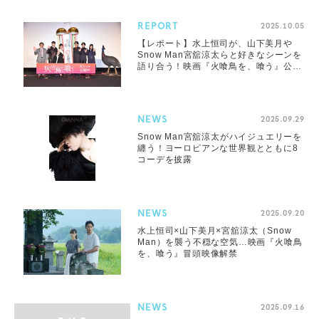
REPORT
2025.10.05
【レポート】水上恒司が、山下美月や
Snow Man宮舘涼太らと好きなシーンを
語り合う！映画『火喰鳥を、喰う』公開
記念舞台挨拶開催
NEWS
2025.09.29
Snow Man宮舘涼太がハイジュエリーを
纏う！ヨーロピアンな世界観とともに8
コーデを披露
NEWS
2025.09.20
水上恒司×山下美月×宮舘涼太（Snow
Man）を襲う不穏な空気…映画『火喰鳥
を、喰う』冒頭映像解禁
NEWS
2025.09.16