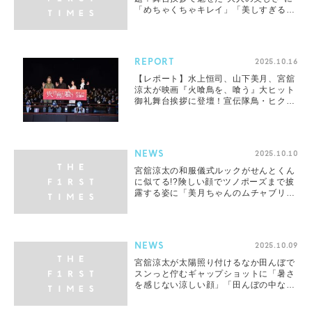
「めちゃくちゃキレイ」「美しすぎる」
と絶賛の声続々
REPORT
2025.10.16
【レポート】水上恒司、山下美月、宮舘
涼太が映画『火喰鳥を、喰う』大ヒット
御礼舞台挨拶に登壇！宣伝隊鳥・ヒクイ
ドリの命名式も
NEWS
2025.10.10
宮舘涼太の和服儀式ルックがせんとくん
に似てる!?険しい顔でツノポーズまで披
露する姿に「美月ちゃんのムチャブリに
応えてくれるのかわいい」「こんな舘様
が見られるとは」
NEWS
2025.10.09
宮舘涼太が太陽照り付けるなか田んぼで
スンっと佇むギャップショットに「暑さ
を感じない涼しい顔」「田んぼの中なの
にロイヤル」「舘様さすがの姿勢のよ
さ」とファン絶賛