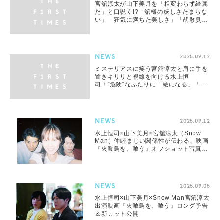
宮舘涼太が山下美月を「相変わらず綺麗
だ」と口説く!?「舘様の妖しさたまらな
い」「狂気に満ちた美しさ」「胡散臭く
て気になる」
NEWS
2025.09.12
ミステリアスに笑う宮舘涼太と肩に手を
置きキリリと視線を向ける水上恒
司！“危険”なふたりに「絵になる」「硬
派な雰囲気が素敵」とファン絶賛
NEWS
2025.09.12
水上恒司×山下美月×宮舘涼太（Snow
Man）仲睦まじい関係性が伝わる、映画
『火喰鳥を、喰う』オフショット写真公
開
NEWS
2025.09.05
水上恒司×山下美月×Snow Man宮舘涼太
出演映画『火喰鳥を、喰う』ロング予告
＆新カット公開