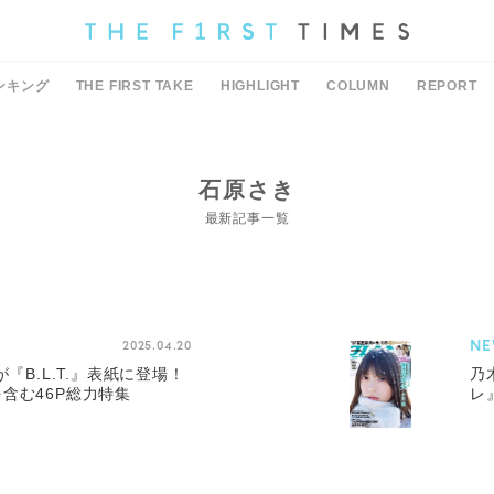
ンキング
THE FIRST TAKE
HIGHLIGHT
COLUMN
REPORT
石原さき
最新記事一覧
NE
2025.04.20
が『B.L.T.』表紙に登場！
乃
含む46P総力特集
レ