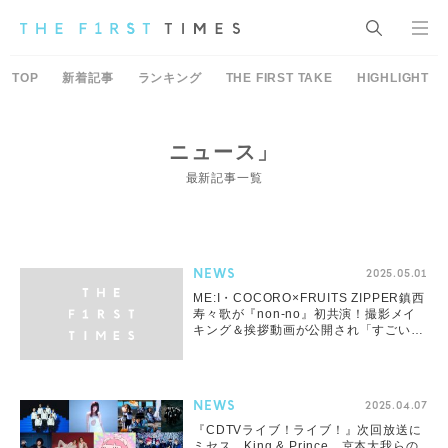
TOP
新着記事
ランキング
THE FIRST TAKE
HIGHLIGHT
ニュース」
最新記事一覧
NEWS
2025.05.01
ME:I・COCORO×FRUITS ZIPPER鎮西
寿々歌が『non-no』初共演！撮影メイ
キング＆挨拶動画が公開され「すごい幸
せでした」
NEWS
2025.04.07
『CDTVライブ！ライブ！』次回放送に
ミセス、King & Prince、京本大我らの