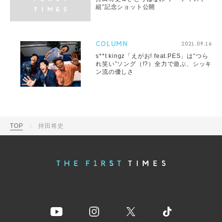
組”記念ショット公開
COLUMN
2021.09.16
s**t kingz「えがお! feat.PES」は“つら
れ笑い”ソング（!?）全力で遊ぶ、シッキ
ン流の優しさ
TOP
持田将史