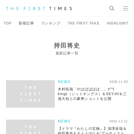
TOP
新着記事
ランキング
THE FIRST TAKE
HIGHLIGHT
持田将史
最新記事一覧
NEWS
2025.11.02
木村拓哉「やばばばばば…」s**t
kingz（シットキングス）＆SKY-HI＆三
浦大知との豪華ショットを公開
NEWS
2024.12.21
【ドラマ『わたしの宝物』】深澤辰哉＆
持田将史＆さとうほなみ“アーティスト