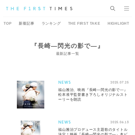
TOP
新着記事
ランキング
THE FIRST TAKE
HIGHLIGHT
『長崎―閃光の影で―』
最新記事一覧
NEWS
2025.07.25
福山雅治、映画『長崎―閃光の影で―』
松本准平監督書き下ろしオリジナルスト
ーリーを朗読
NEWS
2025.06.13
福⼭雅治プロデュース主題歌のタイトル
決定！映画『長崎―閃光の影で―』本ビ