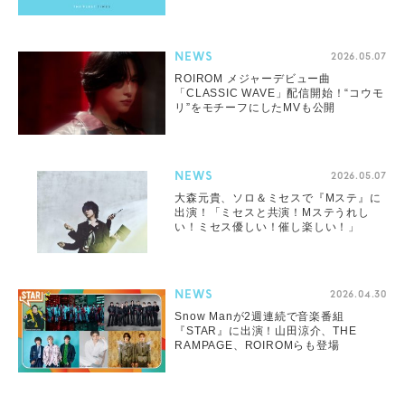
らない」「自慢の推しです」反響続々
NEWS
2026.05.07
ROIROM メジャーデビュー曲
「CLASSIC WAVE」配信開始！“コウモ
リ”をモチーフにしたMVも公開
NEWS
2026.05.07
大森元貴、ソロ＆ミセスで『Mステ』に
出演！「ミセスと共演！Mステうれし
い！ミセス優しい！催し楽しい！」
NEWS
2026.04.30
Snow Manが2週連続で音楽番組
『STAR』に出演！山田涼介、THE
RAMPAGE、ROIROMらも登場