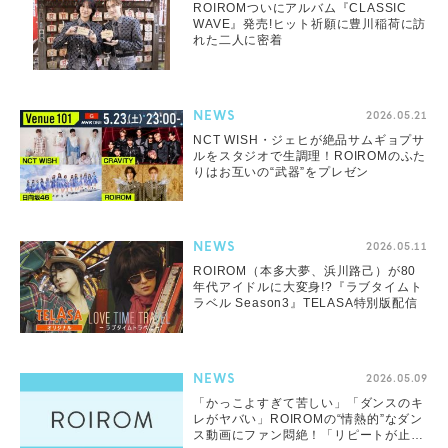
ROIROMついにアルバム『CLASSIC
WAVE』発売!ヒット祈願に豊川稲荷に訪
れた二人に密着
NEWS
2026.05.21
NCT WISH・ジェヒが絶品サムギョプサ
ルをスタジオで生調理！ROIROMのふた
りはお互いの“武器”をプレゼン
NEWS
2026.05.11
ROIROM（本多大夢、浜川路己）が80
年代アイドルに大変身!?『ラブタイムト
ラベル Season3』TELASA特別版配信
NEWS
2026.05.09
「かっこよすぎて苦しい」「ダンスのキ
レがヤバい」ROIROMの“情熱的”なダン
ス動画にファン悶絶！「リピートが止ま