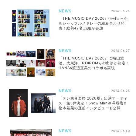
NEWS
2026.06.28
『THE MUSIC DAY 2026』恒例目玉企
画シャッフルメドレーの組み合わせ発
表！総勢42名12組が参加
NEWS
2026.06.27
『THE MUSIC DAY 2026』に福山雅
治、大泉洋、ROIROMらの出演が決定！
HANA×渡辺直美のコラボも実現
NEWS
2026.06.25
『テレ東音楽祭 2026夏』出演アーティ
スト第3弾決定！Snow Man深澤辰哉＆
松本若菜の直前インタビューも公開
NEWS
2026.06.10