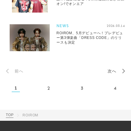
オン!でオンエア
NEWS
2026.03.14
ROIROM、5月デビューへ！プレデビュ
ー第3弾楽曲「DRESS CODE」のリリ
ースも決定
前へ
次へ
1
2
3
4
TOP
ROIROM