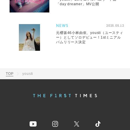
「day dreamer」MV公開
NEWS
2025.05.12
元櫻坂46小林由依、yousti（ユースティ
ー）としてソロデビュー！1stミニアル
バムリリース決定
TOP
yousti