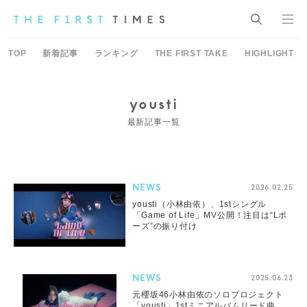
TOP
新着記事
ランキング
THE FIRST TAKE
HIGHLIGHT
yousti
最新記事一覧
NEWS
2026.02.25
yousti（小林由依）、1stシングル
「Game of Life」MV公開！注目は“Lポ
ーズ”の振り付け
NEWS
2025.06.23
元櫻坂46小林由依のソロプロジェクト
「yousti」1stミニアルバムリード曲