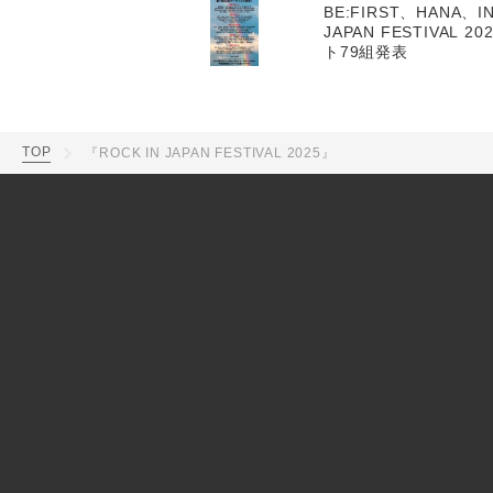
BE:FIRST、HANA、IN
JAPAN FESTIVAL
ト79組発表
TOP
『ROCK IN JAPAN FESTIVAL 2025』