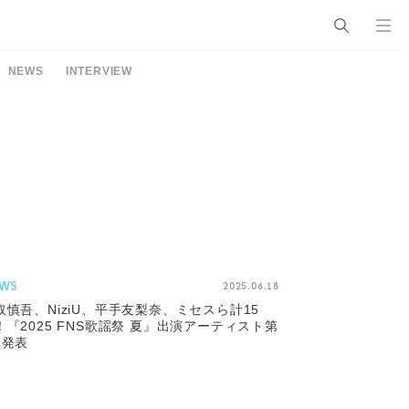
NEWS
INTERVIEW
WS
2025.06.18
取慎吾、NiziU、平手友梨奈、ミセスら計15
！『2025 FNS歌謡祭 夏』出演アーティスト第
弾発表