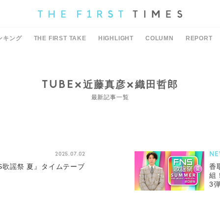
ンキング
THE FIRST TAKE
HIGHLIGHT
COLUMN
REPORT
TUBE×近藤真彦×織田哲郎
最新記事一覧
NE
2025.07.02
NS歌謡祭 夏』タイムテーブ
香
組
3