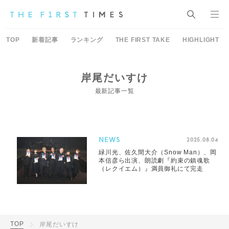
TOP
新着記事
ランキング
THE FIRST TAKE
HIGHLIGHT
岸尾だいすけ
最新記事一覧
NEWS
2025.08.04
緑川光、佐久間大介（Snow Man）、岡
本信彦ら出演、朗読劇『約束の鎮魂歌
（レクイエム）』満員御礼にて完走
TOP
岸尾だいすけ