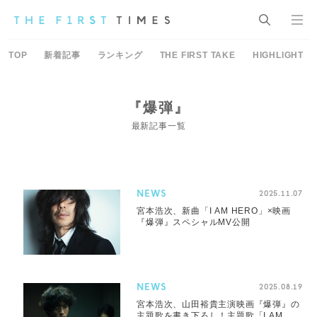
TOP
新着記事
ランキング
THE FIRST TAKE
HIGHLIGHT
『爆弾』
最新記事一覧
NEWS
2025.11.07
宮本浩次、新曲「I AM HERO」×映画
『爆弾』スペシャルMV公開
NEWS
2025.08.19
宮本浩次、山田裕貴主演映画『爆弾』の
主題歌を書き下ろし！主題歌「I AM