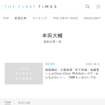
TOP
新着記事
ランキング
THE FIRST TAKE
HIGHLIGHT
本田大輔
最新記事一覧
NEWS
2025.08.21
相葉雅紀・大森南朋・松下奈緒・遠藤憲
一らがChoo Choo TRAINポーズ!?「み
んなかわいい」「戦隊モノみたいでかっ
こいい」
TOP
本田大輔