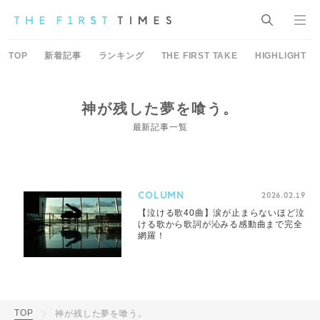
TOP
新着記事
ランキング
THE FIRST TAKE
HIGHLIGHT
神が残した夢を喰う。
最新記事一覧
COLUMN
2026.02.19
【泣ける歌40曲】涙が止まらないほど泣
ける歌から歌詞が沁みる感動曲まで完全
網羅！
TOP
神が残した夢を喰う。