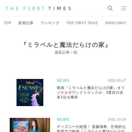
TOP
新着記事
ランキング
THE FIRST TAKE
HIGHLIGHT
『ミラベルと魔法だらけの家』
最新記事一覧
NEWS
2022.02.17
映画『ミラベルと魔法だらけの家』オリ
ジナルサウンドトラックが、5度目の全
米1位を獲得
NEWS
2021.10.26
ディズニーが絶賛！ 斎藤瑠希、圧倒的な
歌唱力で映画『ミラベルと魔法だらけの