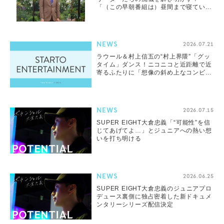
「（この早朝番組は）昼間まで寝ている
人に見てほしいです」
NEWS
2026.07.21
ラウール＆村上信五の“村上界隈”「グッ
タイム」ダンス！ニコニコと近距離で近
寄るふたりに「想像の斜め上なコンビ」
「ラウもひなも脚長くて小顔」「ラウが
後輩の顔しててかわいい」
NEWS
2026.07.15
SUPER EIGHT⼤倉忠義「“可能性”を信
じてあげてよ…」とジュニアへの熱い想
いを打ち明ける
NEWS
2026.06.25
SUPER EIGHT⼤倉忠義のジュニアプロ
デュース裏側に独占密着した新ドキュメ
ンタリーシリーズ配信決定