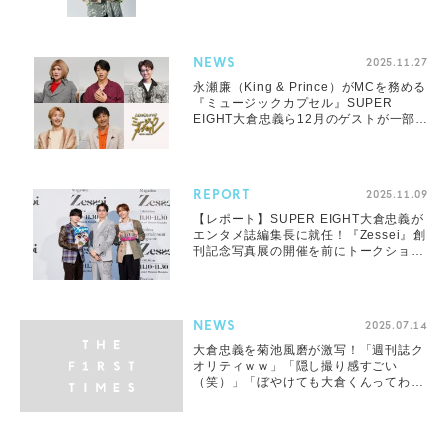
ール」
NEWS
2025.11.27
永瀬廉（King & Prince）がMCを務める
『ミュージックカプセル』SUPER
EIGHT大倉忠義ら12月のゲストが一部解
禁
REPORT
2025.11.09
【レポート】SUPER EIGHT大倉忠義が
エンタメ誌編集長に就任！『Zessei』創
刊記念写真展の開催を前にトークショー
を実施
NEWS
2025.07.14
大倉忠義を菊池風磨が激写！「週刊誌ク
オリティｗｗ」「隠し撮り感すごい
（笑）」「ぼやけても大倉くんってわか
る」