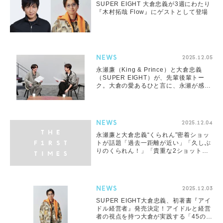
SUPER EIGHT 大倉忠義が3週にわたり
『木村拓哉 Flow』にゲストとして登場
NEWS
2025.12.05
永瀬廉（King & Prince）と大倉忠義
（SUPER EIGHT）が、先輩後輩トー
ク。大倉の愛あるひと言に、永瀬が感無
量
NEWS
2025.12.04
永瀬廉と大倉忠義“くられん”密着ショッ
トが話題「過去一距離が近い」「久しぶ
りのくられん！」「貴重な2ショット」
と反響
NEWS
2025.12.03
SUPER EIGHT大倉忠義、初著書『アイ
ドル経営者』発売決定！アイドルと経営
者の視点を持つ大倉が実践する「45のル