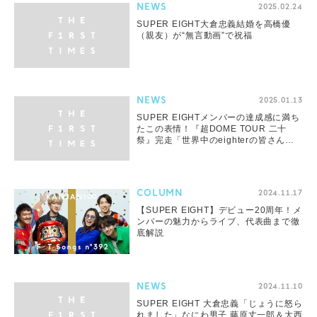
NEWS
2025.02.24
SUPER EIGHT大倉忠義結婚を高橋優
（親友）が“無言動画”で祝福
NEWS
2025.01.13
SUPER EIGHTメンバーの達成感に満ち
たこの表情！『超DOME TOUR 二十
祭』完走「世界中のeighterの皆さん一
人一人に大きな拍手を！！！！！」
COLUMN
2024.11.17
【SUPER EIGHT】デビュー20周年！メ
ンバーの魅力からライブ、代表曲まで徹
底解説
NEWS
2024.11.10
SUPER EIGHT 大倉忠義「じょうに怒ら
れました」なにわ男子 藤原丈一郎＆大西