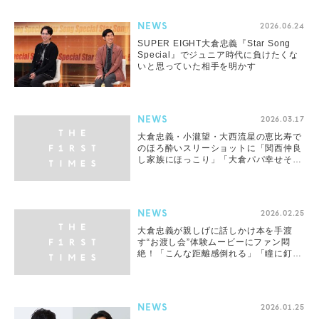
NEWS
2026.06.24
SUPER EIGHT大倉忠義『Star Song
Special』でジュニア時代に負けたくな
いと思っていた相手を明かす
NEWS
2026.03.17
大倉忠義・小瀧望・大西流星の恵比寿で
のほろ酔いスリーショットに「関西仲良
し家族にほっこり」「大倉パパ幸せそ
う」「みんなかわいい」
NEWS
2026.02.25
大倉忠義が親しげに話しかけ本を手渡
す“お渡し会”体験ムービーにファン悶
絶！「こんな距離感倒れる」「瞳に釘付
け」「靴はいてないのかわいい（笑）」
NEWS
2026.01.25