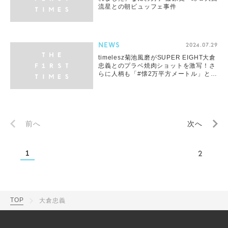
流星との朝ビュッフェ事件
NEWS
2024.07.29
timelesz菊池風磨がSUPER EIGHT大倉
忠義とのプラベ焼肉ショットを激写！さ
らに人柄も「#懐2万平方メートル」と絶
賛
前へ
次へ
1
2
TOP
大倉忠義