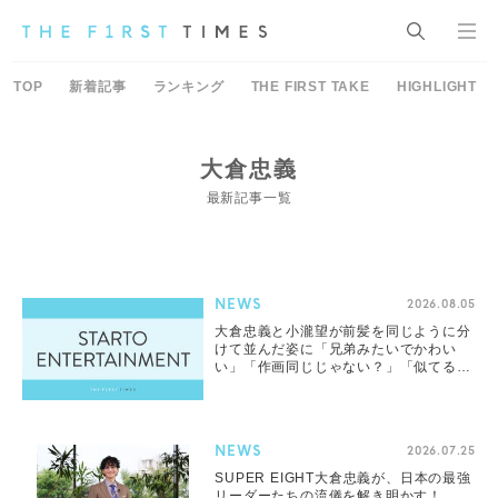
TOP
新着記事
ランキング
THE FIRST TAKE
HIGHLIGHT
大倉忠義
最新記事一覧
NEWS
2026.08.05
大倉忠義と小瀧望が前髪を同じように分
けて並んだ姿に「兄弟みたいでかわい
い」「作画同じじゃない？」「似てる」
の声集まる
NEWS
2026.07.25
SUPER EIGHT大倉忠義が、日本の最強
リーダーたちの流儀を解き明かす！