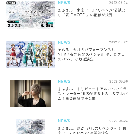
NEWS
2022.06.04
まふまふ、東京ドーム“リベンジ”公演よ
り『表-OMOTE-』の配信が決定
NEWS
2022.04.22
そらる、天月のパフォーマンスも！
NHK『夜光音楽スペシャル ボカロフェ
ス2022』が放送決定
NEWS
2022.03.30
まふまふ、トリビュートアルバムでイラ
ストレーター16名が描き下ろし＆アルバ
ム全曲楽曲解説を公開
NEWS
2022.03.26
まふまふ、約2年越しのリベンジへ！ 東
京ドーム2DAYS公演開催決定