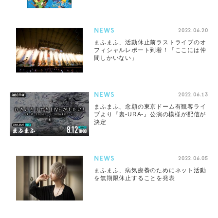
NEWS
2022.06.20
まふまふ、活動休止前ラストライブのオ
フィシャルレポート到着！「ここには仲
間しかいない」
NEWS
2022.06.13
まふまふ、念願の東京ドーム有観客ライ
ブより『裏-URA-』公演の模様が配信が
決定
NEWS
2022.06.05
まふまふ、病気療養のためにネット活動
を無期限休止することを発表