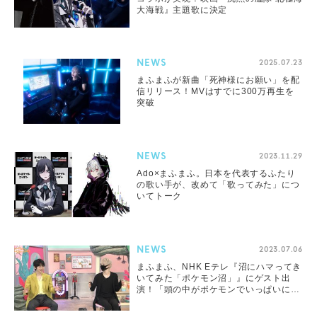
大海戦』主題歌に決定
NEWS
2025.07.23
まふまふが新曲「死神様にお願い」を配
信リリース！MVはすでに300万再生を
突破
NEWS
2023.11.29
Ado×まふまふ。日本を代表するふたり
の歌い手が、改めて「歌ってみた」につ
いてトーク
NEWS
2023.07.06
まふまふ、NHK Eテレ『沼にハマってき
いてみた「ポケモン沼」』にゲスト出
演！「頭の中がポケモンでいっぱいにな
りました」