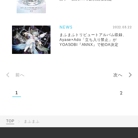
NEWS
2022.03.22
まふまふトリビュートアルバム収録、
Ayase×Ado「立ち入り禁止」が
YOASOBI『ANNX』で初OA決定
前へ
次へ
1
2
TOP
まふまふ