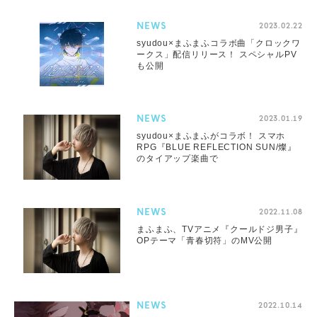
NEWS
2023.02.22
syudou×まふまふコラボ曲「クロックワ
ークス」配信リリース！ スペシャルPV
も公開
NEWS
2023.01.19
syudou×まふまふがコラボ！ スマホ
RPG『BLUE REFLECTION SUN/燦』
のタイアップ楽曲で
NEWS
2022.11.08
まふまふ、TVアニメ『クールドジ男子』
OPテーマ「青春切符」のMV公開
NEWS
2022.10.14