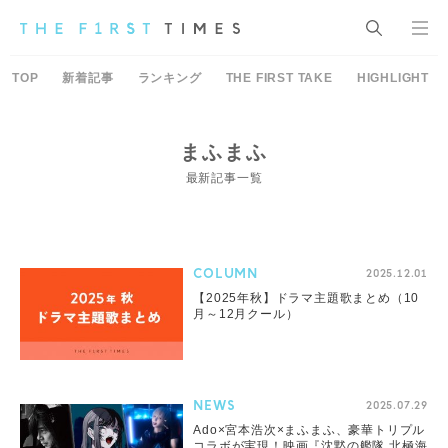
TOP
新着記事
ランキング
THE FIRST TAKE
HIGHLIGHT
まふまふ
最新記事一覧
COLUMN
2025.12.01
【2025年秋】ドラマ主題歌まとめ（10
月～12月クール）
NEWS
2025.07.29
Ado×宮本浩次×まふまふ、豪華トリプル
コラボが実現！映画『沈黙の艦隊 北極海