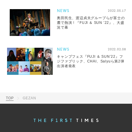
NEWS
2022.05.17
奥田民生、渡辺貞夫グループらが富士の
麓で熱演！『FUJI ＆ SUN ’22』、大盛
況で幕
NEWS
2022.02.08
キャンプフェス『FUJI ＆ SUN’22』フ
ジファブリック、CHAI、Salyuら第2弾
出演者発表
TOP
GEZAN