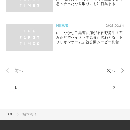
息の合ったやり取りにも注目集まる
NEWS
2025.02.14
にこやかな目黒蓮に痛がる佐野勇斗！至
近距離でハイタッチ気分が味わえる『ト
リリオンゲーム』祝公開ムービー到着
前へ
次へ
1
2
TOP
福本莉子