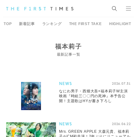
TOP
新着記事
ランキング
THE FIRST TAKE
HIGHLIGHT
福本莉子
最新記事一覧
NEWS
2026.07.31
なにわ男子・西畑大吾×福本莉子W主演
映画『時給三〇〇円の死神』本予告公
開！主題歌はHYが書き下ろし
NEWS
2026.06.22
Mrs. GREEN APPLE 大森元貴、福本莉
子がCM初共演！2年ぶりにリニューアル