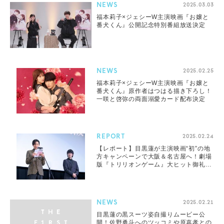
NEWS
2025.03.03
福本莉子×ジェシーW主演映画『お嬢と
番犬くん』公開記念特別番組放送決定
NEWS
2025.02.25
福本莉子×ジェシーW主演映画『お嬢と
番犬くん』原作者はつはる描き下ろし！
一咲と啓弥の両面溺愛カード配布決定
REPORT
2025.02.24
【レポート】目黒蓮が主演映画“初”の地
方キャンペーンで大阪＆名古屋へ！劇場
版『トリリオンゲーム』大ヒット御礼舞
台挨拶
NEWS
2025.02.21
目黒蓮の黒スーツ姿自撮りムービー公
開！佐野勇斗へのツッコミや原嘉孝との