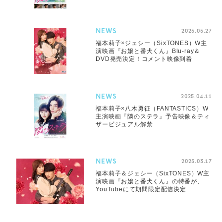
NEWS
2025.05.27
福本莉子×ジェシー（SixTONES）W主
演映画『お嬢と番犬くん』Blu-ray＆
DVD発売決定！コメント映像到着
NEWS
2025.04.11
福本莉子×八木勇征（FANTASTICS）W
主演映画『隣のステラ』予告映像＆ティ
ザービジュアル解禁
NEWS
2025.03.17
福本莉子＆ジェシー（SixTONES）W主
演映画『お嬢と番犬くん』の特番が、
YouTubeにて期間限定配信決定