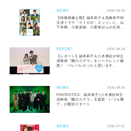
NEWS
2025.08.30
【特報映像公開】福本莉子＆高橋恭平W
主演ドラマ『ストロボ・エッジ』に、山
下幸輝、小坂菜緒、小栗有以らの出演が
決定
REPORT
2025.08.28
【レポート】福本莉子＆八木勇征がW主
演映画『隣のステラ』をシークレット鑑
賞！「バレバレだったと思います
（笑）」（八木）
NEWS
2025.08.06
FANTASTICS、福本莉子×八木勇征W主
演映画『隣のステラ』主題歌「いつも隣
で」が配信スタート
NEWS
2025.07.31