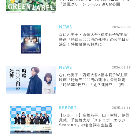
「淡麗グリーンラベル」新CM公開
NEWS
2026.05.05
なにわ男子・西畑大吾×福本莉子W主演
映画『時給三〇〇円の死神』の公開日が
決定！特報映像も解禁に
NEWS
2026.01.19
なにわ男子・西畑大吾×福本莉子W主演
映画『時給三〇〇円の死神』公開決定
「時給300円!?」「え？死神!?」（西
畑）
REPORT
2025.11.11
【レポート】高橋恭平、山下幸輝、伊野
尾慧、千葉雄大が『ストロボ・エッジ
Season１』の名台詞を生披露