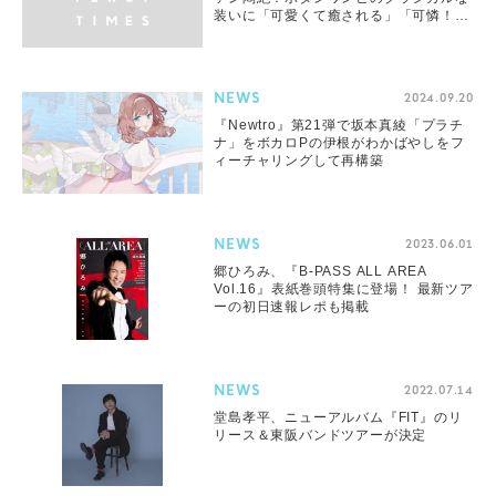
装いに「可愛くて癒される」「可憐！」
と大反響
NEWS
2024.09.20
『Newtro』第21弾で坂本真綾「プラチ
ナ」をボカロPの伊根がわかばやしをフ
ィーチャリングして再構築
NEWS
2023.06.01
郷ひろみ、『B-PASS ALL AREA
Vol.16』表紙巻頭特集に登場！ 最新ツア
ーの初日速報レポも掲載
NEWS
2022.07.14
堂島孝平、ニューアルバム『FIT』のリ
リース＆東阪バンドツアーが決定