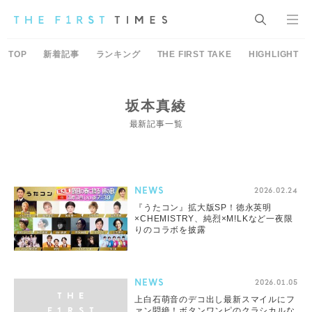
TOP
新着記事
ランキング
THE FIRST TAKE
HIGHLIGHT
坂本真綾
最新記事一覧
NEWS
2026.02.24
『うたコン』拡大版SP！徳永英明
×CHEMISTRY、純烈×M!LKなど一夜限
りのコラボを披露
NEWS
2026.01.05
上白石萌音のデコ出し最新スマイルにフ
ァン悶絶！ボタンワンピのクラシカルな