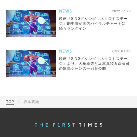
NEWS
2022.03.25
映画『SING／シング：ネクストステー
ジ』劇中曲が国内バイラルチャートに
続々ランクイン
NEWS
2022.03.24
映画『SING／シング：ネクストステー
ジ』より、大橋卓弥と坂本真綾＆斎藤司
の歌唱シーンの一部を公開
TOP
坂本真綾