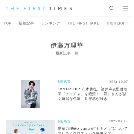
TOP
新着記事
ランキング
THE FIRST TAKE
HIGHLIGHT
伊藤万理華
最新記事一覧
NEWS
2024.10.07
FANTASTICS八木勇征、酒井麻衣監督映
画『チャチャ』を絶賛！「酒井さんが描
く綺麗な色味、世界感が好き」
NEWS
2023.04.14
伊藤万理華とyamaが“トキメキ”について
語り合うクロストーク映像公開