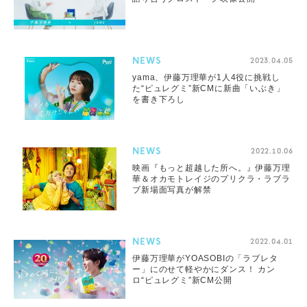
NEWS
2023.04.05
yama、伊藤万理華が1人4役に挑戦し
た“ピュレグミ”新CMに新曲「いぶき」
を書き下ろし
NEWS
2022.10.06
映画『もっと超越した所へ。』伊藤万理
華＆オカモトレイジのプリクラ・ラブラ
ブ新場面写真が解禁
NEWS
2022.04.01
伊藤万理華がYOASOBIの「ラブレタ
ー」にのせて軽やかにダンス！ カン
ロ“ピュレグミ”新CM公開