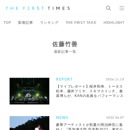
TOP
新着記事
ランキング
THE FIRST TAKE
HIGHLIGHT
佐藤竹善
最新記事一覧
REPORT
2024.11.13
【ライブレポート】桜井和寿、トータス
松本、藤井フミヤ、スキマスイッチ、秦
基博らが、KANの名曲をパフォーマンス
NEWS
2022.06.07
豪華アーティストが初夏の明治神宮に集
結！ 『葉加瀬太郎 音楽祭2022』東京公