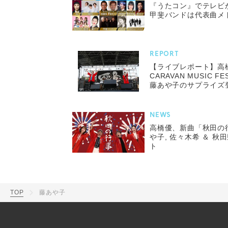
『うたコン』でテレビ
甲斐バンドは代表曲メ
REPORT
【ライブレポート】高
CARAVAN MUSIC 
藤あや子のサプライズ
NEWS
高橋優、新曲「秋田の行事
や子, 佐々木希 ＆ 
ト
TOP
藤あや子