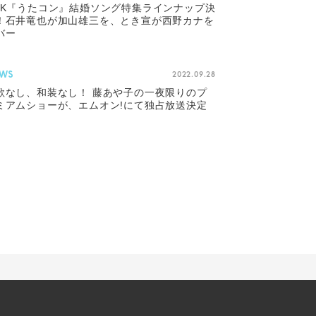
HK『うたコン』結婚ソング特集ラインナップ決
！石井竜也が加山雄三を、とき宣が西野カナを
バー
WS
2022.09.28
歌なし、和装なし！ 藤あや子の一夜限りのプ
ミアムショーが、エムオン!にて独占放送決定