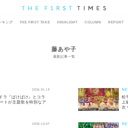
ンキング
THE FIRST TAKE
HIGHLIGHT
COLUMN
REPORT
藤あや子
最新記事一覧
NE
2026.01.13
朝ドラ『ばけばけ』とコラ
松
バートが主題歌を特別なア
上
次
NE
2025.10.07