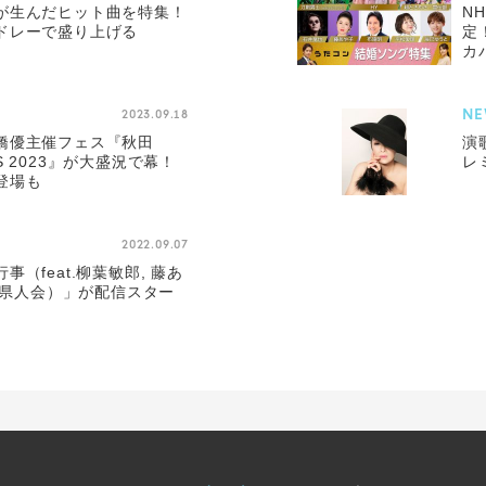
が生んだヒット曲を特集！
N
ドレーで盛り上げる
定
カ
NE
2023.09.18
橋優主催フェス『秋田
演
FES 2023』が大盛況で幕！
レ
登場も
2022.09.07
（feat.柳葉敏郎, 藤あ
秋田県人会）」が配信スター