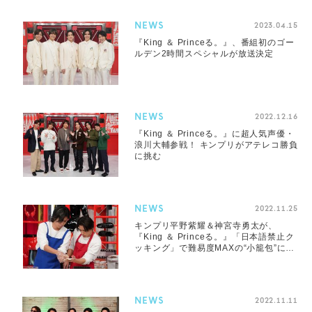
NEWS
2023.04.15
『King ＆ Princeる。』、番組初のゴー
ルデン2時間スペシャルが放送決定
NEWS
2022.12.16
『King ＆ Princeる。』に超人気声優・
浪川大輔参戦！ キンプリがアテレコ勝負
に挑む
NEWS
2022.11.25
キンプリ平野紫耀＆神宮寺勇太が、
『King ＆ Princeる。』「日本語禁止ク
ッキング」で難易度MAXの“小籠包”に挑
戦
NEWS
2022.11.11