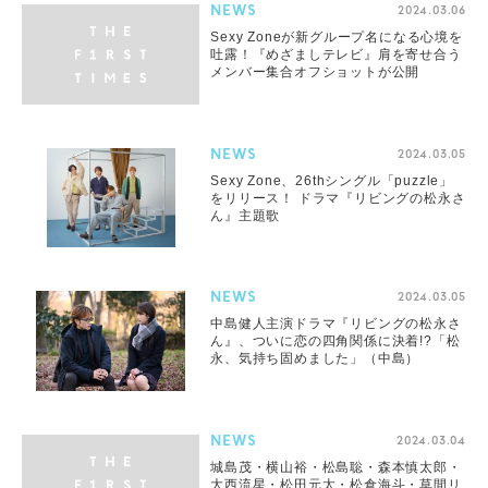
NEWS
2024.03.06
Sexy Zoneが新グループ名になる心境を
吐露！『めざましテレビ』肩を寄せ合う
メンバー集合オフショットが公開
NEWS
2024.03.05
Sexy Zone、26thシングル「puzzle」
をリリース！ ドラマ『リビングの松永さ
ん』主題歌
NEWS
2024.03.05
中島健人主演ドラマ『リビングの松永さ
ん』、ついに恋の四角関係に決着!?「松
永、気持ち固めました」（中島）
NEWS
2024.03.04
城島茂・横山裕・松島聡・森本慎太郎・
大西流星・松田元太・松倉海斗・草間リ