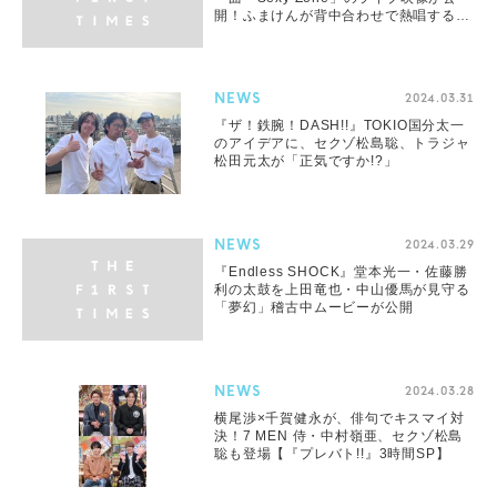
開！ふまけんが背中合わせで熱唱するシ
ーンも
NEWS
2024.03.31
『ザ！鉄腕！DASH!!』TOKIO国分太一
のアイデアに、セクゾ松島聡、トラジャ
松田元太が「正気ですか!?」
NEWS
2024.03.29
『Endless SHOCK』堂本光一・佐藤勝
利の太鼓を上田竜也・中山優馬が見守る
「夢幻」稽古中ムービーが公開
NEWS
2024.03.28
横尾渉×千賀健永が、俳句でキスマイ対
決！7 MEN 侍・中村嶺亜、セクゾ松島
聡も登場【『プレバト!!』3時間SP】