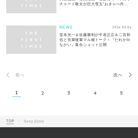
チャード敬太が巨大雪玉“おきゃべ作
り”に奮闘！『鉄腕！DASH!!』オフショ
ットまとめ
NEWS
2024.03.04
堂本光一＆佐藤勝利が中居正広＆二宮和
也と先輩後輩マル秘トーク！『だれかto
なかい』集合ショット公開
前へ
次へ
1
2
3
4
5
TOP
Sexy Zone