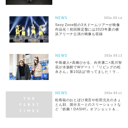
ー！」
NEWS
2024.03.14
Sexy Zone初の3大ドームツアーが映像
作品化！初回限定盤には2023年夏の横
浜アリーナ公演の映像も収録
NEWS
2024.03.12
中島健人×高橋ひかる、向井康二×黒川智
花が水族館でWデート！『リビングの松
永さん』第10話は“待ってました！ラブ
コメ!!”という展開に
NEWS
2024.03.11
松島聡のおとぼけ発言や松田元太のきょ
とん顔、国分太一とのスリーショットな
ど『鉄腕！DASH!!』オフショット＆動
画公開