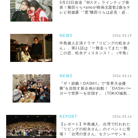
3月22日放送『Mステ』ラインナップ発
表！幾田りら×anoが映画主題歌2曲をテ
レビ初披露「“悪”幾田りらは必見・必聴
です！」（ano）
NEWS
2024.03.19
中島健人主演ドラマ『リビングの松永さ
ん』、第11話は「一難去ってまた一難、
この恋、松永ディスタンス！」（中島）
NEWS
2024.03.16
『ザ！鉄腕！DASH!!』で“世界大会優
勝”を目指す新企画が始動！「DASHバー
ガーで世界一を目指す」（TOKIO城島
茂）
REPORT
2024.03.16
【レポート】中島健人、台湾で行われた
『リビングの松永さん』のイベントに登
場！「台湾の皆さん、セクシーサンキュ