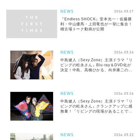
NEWS
2024.03.27
『Endless SHOCK』堂本光一・佐藤勝
利・中山優馬・上田竜也が一挙に集合！
稽古場トーク動画が公開
NEWS
2024.03.26
中島健人（Sexy Zone）主演ドラマ『リ
ビングの松永さん』Blu-ray＆DVD化が
決定！中島、高橋ひかる、向井康二のコ
メント映像も公開
NEWS
2024.03.26
中島健人（Sexy Zone）主演ドラマ『リ
ビングの松永さん』クランクアップに感
無量！「リビングの現場があることで、
ほんとに救われました」
NEWS
2024.03.22