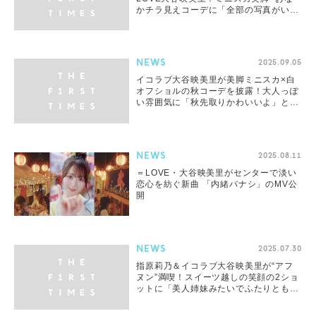
かチラ見えコーデに「全部の写真がい
い」「ビジュえぐい」の声
NEWS
2025.09.05
イコラブ大谷映美里が美脚ミニスカ×白
オフショルの秋コーデを披露！大人っぽ
い雰囲気に「秋先取りかわいいよ」と大
反響
NEWS
2025.08.11
＝LOVE・大谷映美里がセンターで淡い
恋心を紡ぐ新曲 「内緒バナシ」のMV公
開
NEWS
2025.07.30
指原莉乃＆イコラブ大谷映美里が“アフ
ヌン”満喫！スイーツ越しの笑顔の2ショ
ットに「美人姉妹みたいでふたりともか
わいい」と大反響