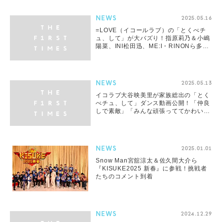
NEWS
2025.05.16
=LOVE（イコールラブ）の「とくべチ
ュ、して」が大バズり！指原莉乃＆小嶋
陽菜、INI松田迅、ME:I・RINONら多数
アーティストが“2番”をダンス
NEWS
2025.05.13
イコラブ大谷映美里が家族総出の「とく
べチュ、して」ダンス動画公開！「仲良
しで素敵」「みんな頑張っててかわい
い」の声集まる
NEWS
2025.01.01
Snow Man宮舘涼太＆佐久間大介ら
『KISUKE2025 新春』に参戦！挑戦者
たちのコメント到着
NEWS
2024.12.29