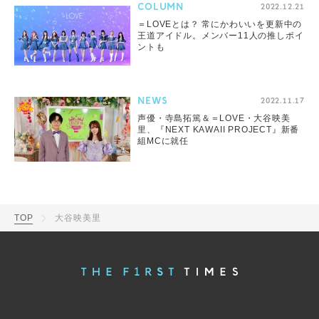
COLUMN
2022.12.21
＝LOVEとは？ 常にかわいいを更新中の
王道アイドル。メンバー11人の推しポイ
ントも
NEWS
2022.11.17
声優・寺島拓篤＆＝LOVE・大谷映美
里、『NEXT KAWAII PROJECT』新番
組MCに就任
TOP
大谷映美里