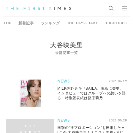
TOP
新着記事
ランキング
THE FIRST TAKE
HIGHLIGHT
大谷映美里
最新記事一覧
NEWS
2026.06.19
M!LK佐野勇斗『BAILA』表紙に登場、
インタビューではグループへの想いを語
る！特別版表紙は指原莉乃
NEWS
2026.05.28
衝撃の“神プロポーション”を披露した＝
LOVE大谷映美里！ミニスカ美脚×おな