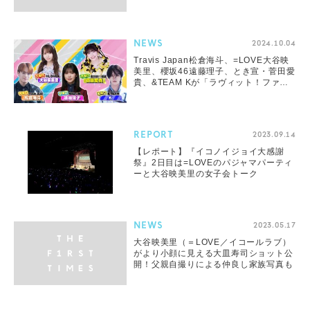
NEWS
2024.10.04
Travis Japan松倉海斗、=LOVE大谷映
美里、櫻坂46遠藤理子、とき宣・菅田愛
貴、&TEAM Kが「ラヴィット！ファミ
リー」に決定
REPORT
2023.09.14
【レポート】『イコノイジョイ大感謝
祭』2日目は=LOVEのパジャマパーティ
ーと大谷映美里の女子会トーク
NEWS
2023.05.17
大谷映美里（＝LOVE／イコールラブ）
がより小顔に見える大皿寿司ショット公
開！父親自撮りによる仲良し家族写真も