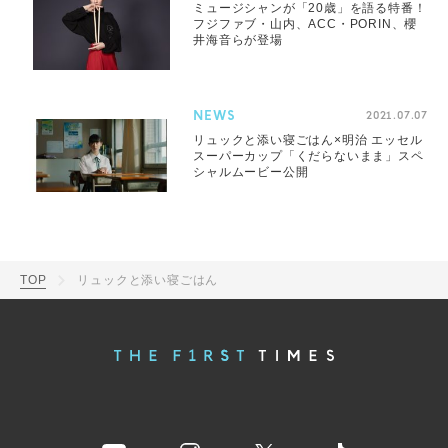
ミュージシャンが「20歳」を語る特番！
フジファブ・山内、ACC・PORIN、櫻
井海音らが登場
NEWS
2021.07.07
リュックと添い寝ごはん×明治 エッセル
スーパーカップ「くだらないまま」スペ
シャルムービー公開
TOP
リュックと添い寝ごはん