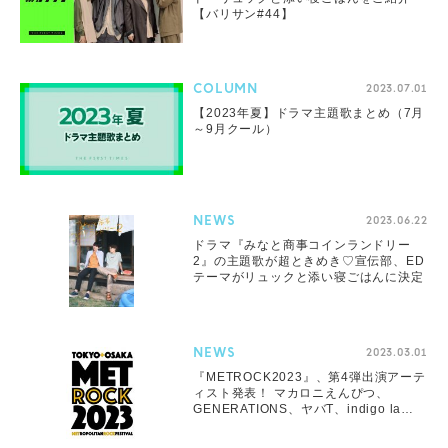
【バリサン#44】
COLUMN
2023.07.01
【2023年夏】ドラマ主題歌まとめ（7月
～9月クール）
NEWS
2023.06.22
ドラマ『みなと商事コインランドリー
2』の主題歌が超ときめき♡宣伝部、ED
テーマがリュックと添い寝ごはんに決定
NEWS
2023.03.01
『METROCK2023』、第4弾出演アーテ
ィスト発表！ マカロニえんぴつ、
GENERATIONS、ヤバT、indigo la
Endら22組