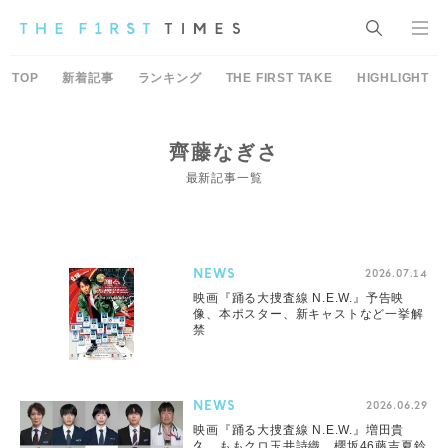
TOP
新着記事
ランキング
THE FIRST TAKE
HIGHLIGHT
齊藤なぎさ
最新記事一覧
NEWS
2026.07.14
映画『踊る大捜査線 N.E.W.』予告映
像、本ポスター、新キャストなど一挙解
禁
NEWS
2026.06.29
映画『踊る大捜査線 N.E.W.』増田貴
久、ももクロ玉井詩織、櫻坂46藤吉夏鈴