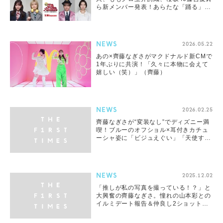
ら新メンバー発表！あらたな「踊る」の
物語が始まる
NEWS
2026.05.22
あの×齊藤なぎさがマクドナルド新CMで
1年ぶりに共演！「久々に本物に会えて
嬉しい（笑）」（齊藤）
NEWS
2026.02.25
齊藤なぎさが“変装なし”でディズニー満
喫！ブルーのオフショル×耳付きカチュ
ーシャ姿に「ビジュえぐい」「天使すぎ
る」「なぎマウスかわいい」
NEWS
2025.12.02
「推しが私の写真を撮っている！？」と
大興奮の齊藤なぎさ。憧れの山本彩との
イルミデート報告＆仲良し2ショットも
披露