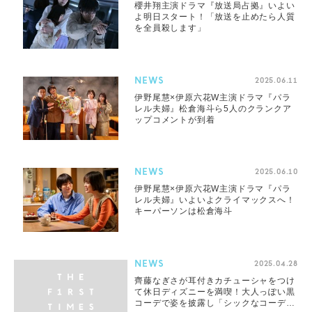
櫻井翔主演ドラマ『放送局占拠』いよい
よ明日スタート！「放送を止めたら人質
を全員殺します」
NEWS
2025.06.11
伊野尾慧×伊原六花W主演ドラマ『パラ
レル夫婦』松倉海斗ら5人のクランクア
ップコメントが到着
NEWS
2025.06.10
伊野尾慧×伊原六花W主演ドラマ『パラ
レル夫婦』いよいよクライマックスへ！
キーパーソンは松倉海斗
NEWS
2025.04.28
齊藤なぎさが耳付きカチューシャをつけ
て休日ディズニーを満喫！大人っぽい黒
コーデで姿を披露し「シックなコーデも