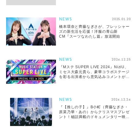
似合ってる」とファン歓喜
NEWS
2025.01.20
橋本環奈と齊藤なぎさが、フレッシャー
ズの新生活を応援！洋服の青山新
CM『スーツなわたし篇』放送開始
NEWS
2024.12.25
『Mステ SUPER LIVE 2024』NiziU、
ミセス大森元貴ら、豪華コラボステージ
を彩る出演者から意気込みコメントが
続々到着
NEWS
2024.12.24
『【推しの子】』B小町（齊藤なぎさ・
原菜乃華・あの）からクリスマスプレゼ
ント！秘話満載のドキュメンタリー映像
解禁