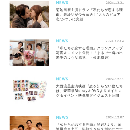
NEWS
2024.12.21
菊池風磨主演ドラマ『私たちが恋する理
由』最終話が今夜放送！“大人のピュア
恋”がついに完結
NEWS
2024.12.14
『私たちが恋する理由』クランクアップ
写真＆コメント公開！「まるで一瞬の出
来事のような感覚」（菊池風磨）
NEWS
2024.12.11
大西流星主演映画『恋を知らない僕たち
は』豪華版Blu-ray＆DVDよりメイキン
グ＆イベント映像集ダイジェスト公開
NEWS
2024.12.07
『私たちが恋する理由』第9話より、菊
池風磨＆七五三掛龍也＆佳久創のサウナ