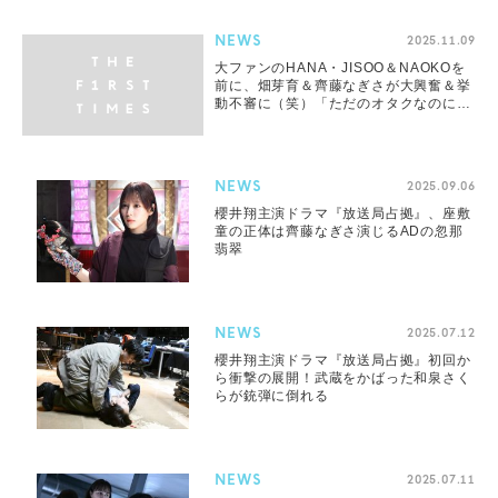
NEWS
2025.11.09
大ファンのHANA・JISOO＆NAOKOを
前に、畑芽育＆齊藤なぎさが大興奮＆挙
動不審に（笑）「ただのオタクなのにあ
りがとうございました」
NEWS
2025.09.06
櫻井翔主演ドラマ『放送局占拠』、座敷
童の正体は齊藤なぎさ演じるADの忽那
翡翠
NEWS
2025.07.12
櫻井翔主演ドラマ『放送局占拠』初回か
ら衝撃の展開！武蔵をかばった和泉さく
らが銃弾に倒れる
NEWS
2025.07.11