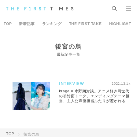
TOP
新着記事
ランキング
THE FIRST TAKE
HIGHLIGHT
後宮の烏
最新記事一覧
INTERVIEW
2022.12.14
krage × 水野朔対談。アニメ好き同世代
の初対面トーク。エンディングテーマ担
当、主人公声優担当ふたりが惹かれる
『後宮の烏』の世界
TOP
後宮の烏