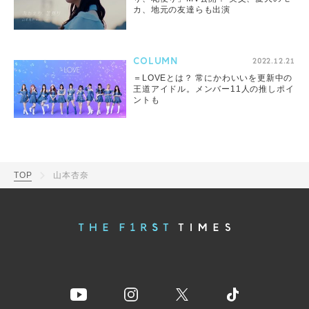
カ、地元の友達らも出演
COLUMN
2022.12.21
＝LOVEとは？ 常にかわいいを更新中の
王道アイドル。メンバー11人の推しポイ
ントも
TOP
山本杏奈