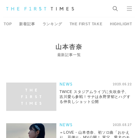
TOP
新着記事
ランキング
THE FIRST TAKE
HIGHLIGHT
山本杏奈
最新記事一覧
NEWS
2023.05.22
TWICE スタジアムライブに矢吹奈子、
吉川愛ら参戦！サナは永野芽郁とハグす
る仲良しショット公開
NEWS
2023.03.27
＝LOVE・山本杏奈、初ソロ曲「おかえ
り、花便り」MV公開！ 実父、愛犬のモ