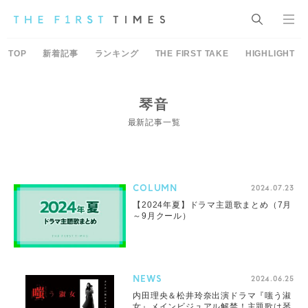
TOP
新着記事
ランキング
THE FIRST TAKE
HIGHLIGHT
琴音
最新記事一覧
COLUMN
2024.07.23
【2024年夏】ドラマ主題歌まとめ（7月
～9月クール）
NEWS
2024.06.25
内田理央＆松井玲奈出演ドラマ『嗤う淑
女』メインビジュアル解禁！主題歌は琴