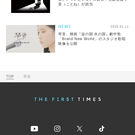
音（ことね）が担当
NEWS
2023.01.11
琴音、映画『金の国 水の国』劇中歌
「Brand New World」のスタジオ歌唱
映像を公開
TOP
琴音