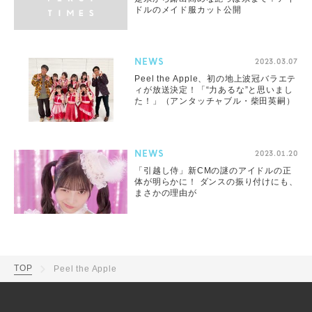
ドルのメイド服カット公開
NEWS
2023.03.07
Peel the Apple、初の地上波冠バラエテ
ィが放送決定！「“力あるな”と思いまし
た！」（アンタッチャブル・柴田英嗣）
NEWS
2023.01.20
「引越し侍」新CMの謎のアイドルの正
体が明らかに！ ダンスの振り付けにも、
まさかの理由が
TOP
Peel the Apple