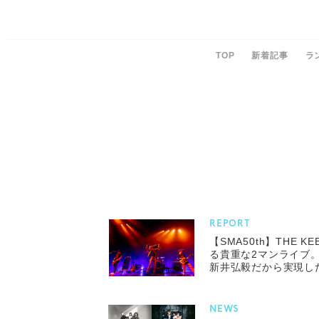
TOP
新着記事
ラ
REPORT
【SMA50th】THE K
る貴重な2マンライブ
新井弘毅だから実現し
NEWS