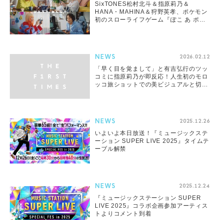
SixTONES松村北斗＆指原莉乃＆
HANA・MAHINA＆狩野英孝、ポケモン
初のスローライフゲーム『ぽこ あ ポケ
モン』TVCMで共演
NEWS
2026.02.12
「早く目を覚まして」と有吉弘行のツッ
コミに指原莉乃が即反応！人生初のモロ
ッコ旅ショットでの美ビジュアルと切れ
味抜群コメントに爆笑の声
NEWS
2025.12.26
いよいよ本日放送！『ミュージックステ
ーション SUPER LIVE 2025』タイムテ
ーブル解禁
NEWS
2025.12.24
『ミュージックステーション SUPER
LIVE 2025』コラボ企画参加アーティス
トよりコメント到着