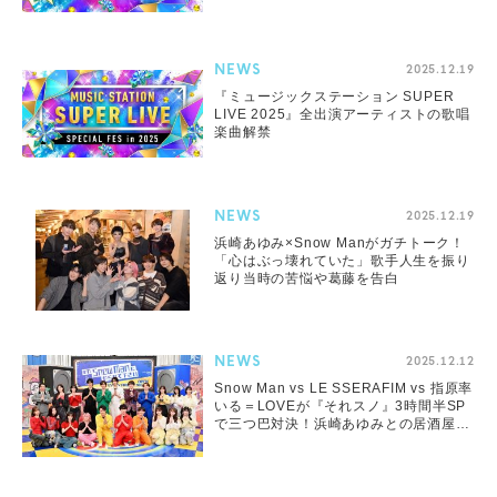
NEWS
2025.12.19
『ミュージックステーション SUPER
LIVE 2025』全出演アーティストの歌唱
楽曲解禁
NEWS
2025.12.19
浜崎あゆみ×Snow Manがガチトーク！
「⼼はぶっ壊れていた」歌⼿⼈⽣を振り
返り当時の苦悩や葛藤を告⽩
NEWS
2025.12.12
Snow Man vs LE SSERAFIM vs 指原率
いる＝LOVEが『それスノ』3時間半SP
で三つ巴対決！浜崎あゆみとの居酒屋ト
ークも