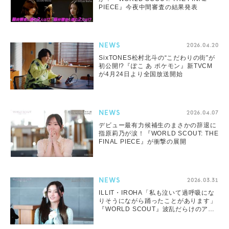
PIECE』今夜中間審査の結果発表
NEWS
2026.04.20
SixTONES松村北斗の“こだわりの街”が
初公開!?『ぽこ あ ポケモン』新TVCM
が4月24日より全国放送開始
NEWS
2026.04.07
デビュー最有力候補生のまさかの辞退に
指原莉乃が涙！『WORLD SCOUT: THE
FINAL PIECE』が衝撃の展開
NEWS
2026.03.31
ILLIT・IROHA「私も泣いて過呼吸にな
りそうにながら踊ったことがあります」
『WORLD SCOUT』波乱だらけのアメ
リカ編が開幕