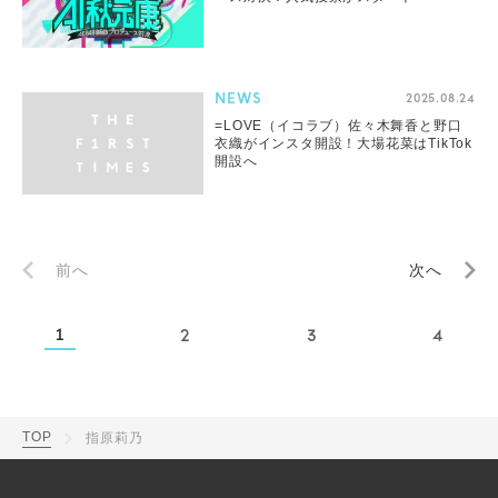
NEWS
2025.08.24
=LOVE（イコラブ）佐々木舞香と野口
衣織がインスタ開設！大場花菜はTikTok
開設へ
前へ
次へ
1
2
3
4
TOP
指原莉乃