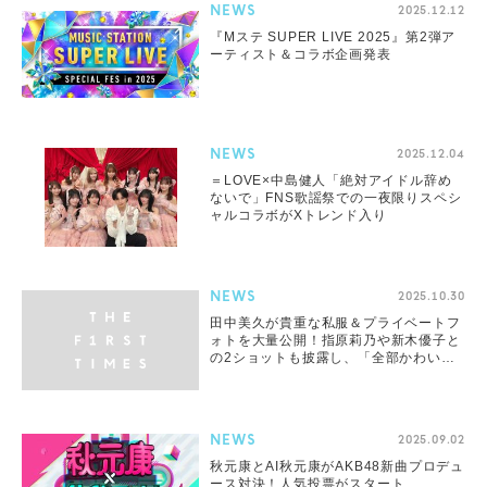
NEWS
2025.12.12
『Mステ SUPER LIVE 2025』第2弾ア
ーティスト＆コラボ企画発表
NEWS
2025.12.04
＝LOVE×中島健人「絶対アイドル辞め
ないで」FNS歌謡祭での一夜限りスペシ
ャルコラボがXトレンド入り
NEWS
2025.10.30
田中美久が貴重な私服＆プライベートフ
ォトを大量公開！指原莉乃や新木優子と
の2ショットも披露し、「全部かわい
い」と大反響
NEWS
2025.09.02
秋元康とAI秋元康がAKB48新曲プロデュ
ース対決！人気投票がスタート