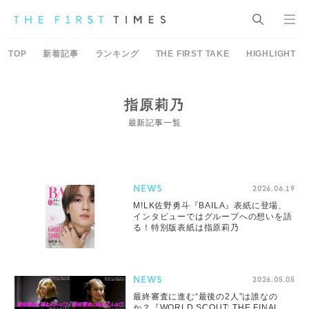
TOP
新着記事
ランキング
THE FIRST TAKE
HIGHLIGHT
指原莉乃
最新記事一覧
NEWS
2026.06.19
M!LK佐野勇斗『BAILA』表紙に登場、
インタビューではグループへの想いを語
る！特別版表紙は指原莉乃
NEWS
2026.05.05
最終審査に進む“最後の2人”は誰なの
か？『WORLD SCOUT: THE FINAL