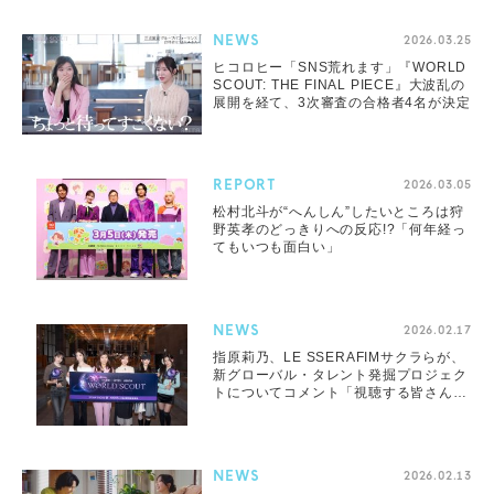
NEWS
2026.03.25
ヒコロヒー「SNS荒れます」『WORLD
SCOUT: THE FINAL PIECE』大波乱の
展開を経て、3次審査の合格者4名が決定
REPORT
2026.03.05
松村北斗が“へんしん”したいところは狩
野英孝のどっきりへの反応!?「何年経っ
てもいつも面白い」
NEWS
2026.02.17
指原莉乃、LE SSERAFIMサクラらが、
新グローバル・タレント発掘プロジェク
トについてコメント「視聴する皆さんに
もある程度の覚悟が必要な番組」
NEWS
2026.02.13