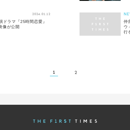
NE
2024.01.12
演ドラマ『25時間恋愛』
仲
映像が公開
ウ
行
1
2