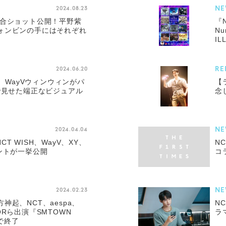
NE
2024.08.23
E、集合ショット公開！平野紫
『N
ォンビンの手にはそれぞれ
N
I
RE
2024.06.20
ン、WayVウィンウィンがパ
【
で見せた端正なビジュアル
念
NE
2024.04.04
NCT WISH、WayV、XY、
N
ントが一挙公開
コ
NE
2024.02.23
神起、NCT、aespa、
N
NIORら出演『SMTOWN
ラ
況で終了