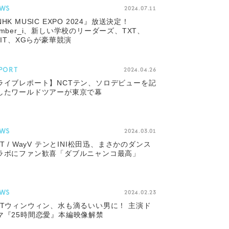
WS
2024.07.11
HK MUSIC EXPO 2024』放送決定！
umber_i、新しい学校のリーダーズ、TXT、
LLIT、XGらが豪華競演
PORT
2024.04.26
ライブレポート】NCTテン、ソロデビューを記
したワールドツアーが東京で幕
WS
2024.03.01
CT / WayV テンとINI松田迅、まさかのダンス
ラボにファン歓喜「ダブルニャンコ最高」
WS
2024.02.23
CTウィンウィン、水も滴るいい男に！ 主演ド
マ『25時間恋愛』本編映像解禁