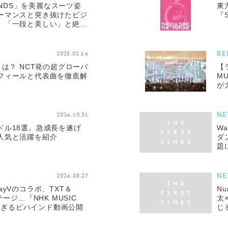
BANDS」を美麗なスーツ姿
東
ーマンスと突き抜けたビジ
『S
」「一段と美しい」と絶賛
RE
2025.02.14
とは？ NCT発の超グローバ
【
フィールと代表曲を徹底解
MU
が
NE
2024.10.31
ドル18選。急成長を遂げ
W
人気と活躍を紹介
ダ
題
NE
2024.08.27
＆WayVのコラボ、TXT＆
N
ージ…『NHK MUSIC
太
重すぎるビハインド動画公開
じ