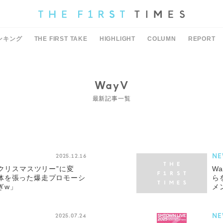
ンキング
THE FIRST TAKE
HIGHLIGHT
COLUMN
REPORT
WayV
最新記事一覧
NE
2025.12.16
るクリスマスツリー”に変
W
体を張った爆走プロモーシ
ら
ぎw」
メ
NE
2025.07.24