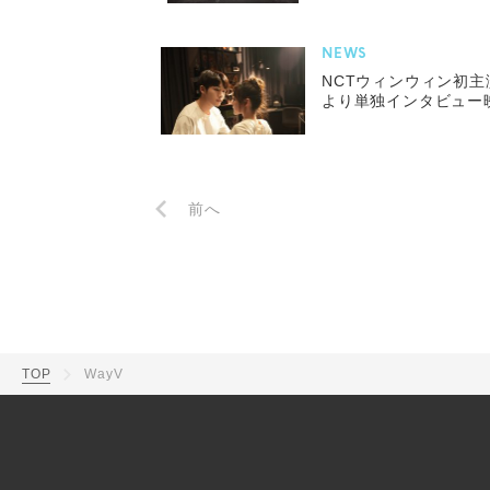
NEWS
NCTウィンウィン初主
より単独インタビュー
前へ
TOP
WayV