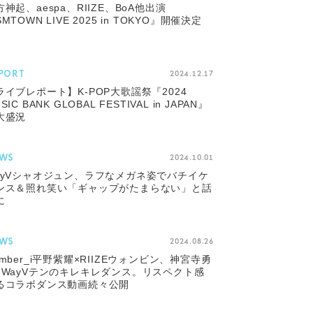
方神起、aespa、RIIZE、BoA他出演
MTOWN LIVE 2025 in TOKYO』開催決定
PORT
2024.12.17
ライブレポート】K-POP大歌謡祭『2024
SIC BANK GLOBAL FESTIVAL in JAPAN』
大盛況
WS
2024.10.01
ayVシャオジュン、ラフなメガネ姿でバチイケ
ンス＆照れ笑い「ギャップがたまらない」と話
に
WS
2024.08.26
umber_i平野紫耀×RIIZEウォンビン、神宮寺勇
×WayVテンのキレキレダンス。リスペクト感
るコラボダンス動画続々公開