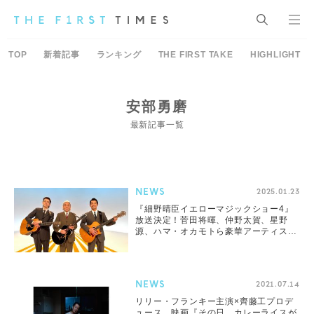
TOP
新着記事
ランキング
THE FIRST TAKE
HIGHLIGHT
安部勇磨
最新記事一覧
NEWS
2025.01.23
『細野晴臣イエローマジックショー4』
放送決定！菅田将暉、仲野太賀、星野
源、ハマ・オカモトら豪華アーティスト
集結
NEWS
2021.07.14
リリー・フランキー主演×齊藤工プロデ
ュース、映画『その日、カレーライスが