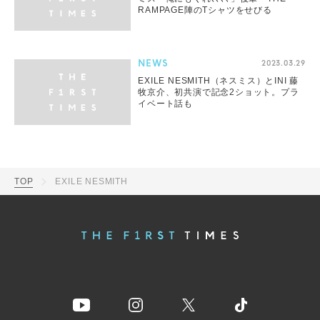
RAMPAGE陣のTシャツをせびる
NEWS
2023.03.29
EXILE NESMITH（ネスミス）とINI 藤
牧京介、初共演で記念2ショット。プラ
イベート話も
TOP
EXILE NESMITH