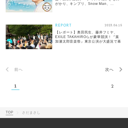
がかり、キンプリ、Snow Man、
BE:FIRSTら13組
REPORT
2023.06.15
【レポート】奥田民生、藤井フミヤ、
EXILE TAKAHIROらが豪華競演！『葉
加瀬太郎音楽祭』東京公演が大盛況で幕
前へ
次へ
1
2
TOP
さだまさし