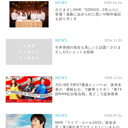
NEWS
2025.04.24
さだまさしNHK『SONGS』2年ぶりに
登場！楽曲に込められた思いや制作秘話
を語り尽くす
NEWS
2024.11.30
今井美樹の現在も美しいと話題！さだま
さしが2ショットを投稿
NEWS
2023.12.26
JO1×BE:FIRST選抜メンバーが、坂本冬
美の「夜桜お七」で豪華コラボ！『第74
回NHK紅白歌合戦』見どころ追加発表
NEWS
2023.07.04
NHK『ライブ・エール2023』放送決
定！第1弾出演アーティストにいきもの