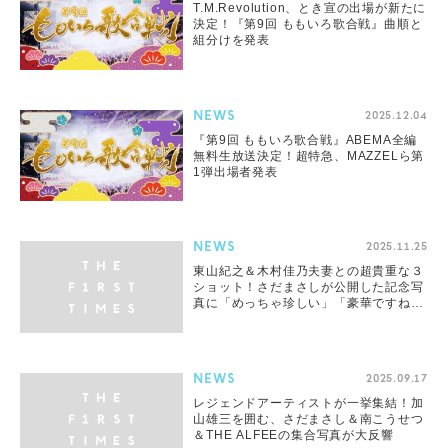
T.M.Revolution、とき宣の出場が新たに
決定！『第9回 ももいろ歌合戦』曲順と
組分けを発表
NEWS
2025.12.04
『第9回 ももいろ歌合戦』ABEMA全編
無料生放送決定！超特急、MAZZELら第
1弾出場者発表
NEWS
2025.11.25
東山紀之＆木村佳乃夫妻との超貴重な３
ショット！さだまさしが公開した記念写
真に「めっちゃ珍しい」「豪華ですね」
と大反響
NEWS
2025.09.17
レジェンドアーティストが一挙集結！加
山雄三を囲む、さだまさし＆南こうせつ
＆THE ALFEEの集合写真が大反響