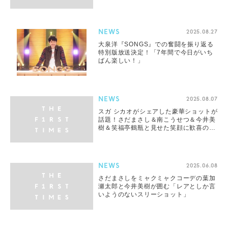
NEWS
2025.08.27
大泉洋『SONGS』での奮闘を振り返る
特別版放送決定！「7年間で今日がいち
ばん楽しい！」
NEWS
2025.08.07
スガ シカオがシェアした豪華ショットが
話題！さだまさし＆南こうせつ＆今井美
樹＆笑福亭鶴瓶と見せた笑顔に歓喜の声
続々
NEWS
2025.06.08
さだまさしをミャクミャクコーデの葉加
瀬太郎と今井美樹が囲む「レアとしか言
いようのないスリーショット」