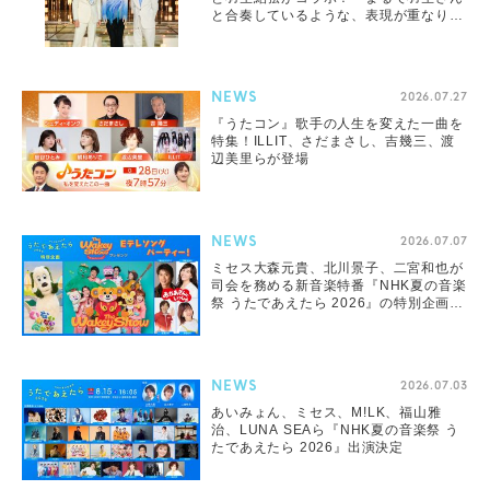
と合奏しているような、表現が重なり合
う素晴らしい時間でした」
NEWS
2026.07.27
『うたコン』歌手の人生を変えた一曲を
特集！ILLIT、さだまさし、吉幾三、渡
辺美里らが登場
NEWS
2026.07.07
ミセス大森元貴、北川景子、二宮和也が
司会を務める新音楽特番『NHK夏の音楽
祭 うたであえたら 2026』の特別企画発
表
NEWS
2026.07.03
あいみょん、ミセス、M!LK、福山雅
治、LUNA SEAら『NHK夏の音楽祭 う
たであえたら 2026』出演決定