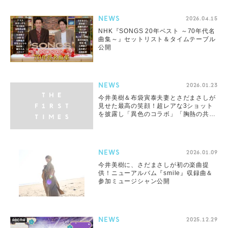
NEWS
2026.04.15
NHK『SONGS 20年ベスト ～70年代名
曲集～』セットリスト＆タイムテーブル
公開
NEWS
2026.01.23
今井美樹＆布袋寅泰夫妻とさだまさしが
見せた最高の笑顔！超レアな3ショット
を披露し「異色のコラボ」「胸熱の共
演」と大反響
NEWS
2026.01.09
今井美樹に、さだまさしが初の楽曲提
供！ニューアルバム『smile』収録曲＆
参加ミュージシャン公開
NEWS
2025.12.29