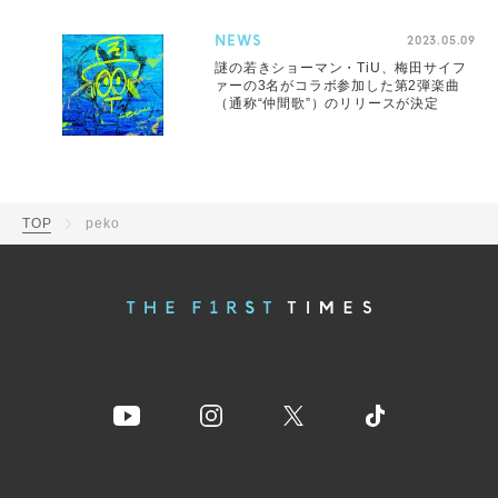
NEWS
2023.05.09
謎の若きショーマン・TiU、梅田サイフ
ァーの3名がコラボ参加した第2弾楽曲
（通称“仲間歌”）のリリースが決定
TOP
peko