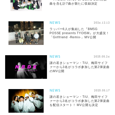
曲を含む計7曲が新たに収録決定
NEWS
2024.12.12
ラッパー6人が集結した『BMSG
POSSE presents TYOISM』が大盛況！
「Girlfriend -Remix-」MV公開
NEWS
2023.05.24
謎の若きショーマン・TiU、梅田サイフ
ァーから3名がコラボ参加した第2弾楽曲
のMV公開
NEWS
2023.05.17
謎の若きショーマン・TiU、梅田サイフ
ァーから3名がコラボ参加した第2弾楽曲
を配信スタート！ MV公開も決定